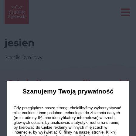
jesien
Sernik Dyniowy
Odwiedź nasze profile w social
mediach
Szanujemy Twoją prywatność
Gdy przeglądasz naszą stronę, chcielibyśmy wykorzystywać
pliki cookies i inne podobne technologie do zbierania danych
(m.in. adresy IP, inne identyfikatory internetowe) w trzech
głównych celach: by analizować statystyki ruchu na stronie,
by kierować do Ciebie reklamy w innych miejscach w
internecie, by wyświetlać Ci filmy na naszej stronie. Kliknij