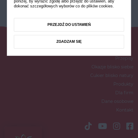
poniżej, by wyrazić zgodę albo przejdź do ustawień, aby
dokonać szczegółowych wyborów co do plików cookies.
PRZEJDŹ DO USTAWIEŃ
ZGADZAM SIĘ
Przepisy
Okazje blisko siebie
Cukier blisko natury
Produkty
Dla firm
Dane osobowe
Kontakt