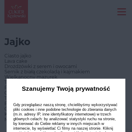
Jajko
Ciasto jajko
Lava cake
Drożdżówki z serem i owocami
Sernik z białą czekoladą i kajmakiem
Wielkanocny mazurek
Torcik marchewkowy z bakaliami i kremem z serka
Philadelphia
Szanujemy Twoją prywatność
Ciasto leśny mech na Wielkanoc
Tradycyjna karpatka
Pączki z lukrem i migdałami
Gdy przeglądasz naszą stronę, chcielibyśmy wykorzystywać
Ciasteczka amoniaczki
pliki cookies i inne podobne technologie do zbierania danych
Kruche rogaliki z konfiturą z żurawiny
(m.in. adresy IP, inne identyfikatory internetowe) w trzech
Makowiec w kształcie gwiazdy
głównych celach: by analizować statystyki ruchu na stronie,
by kierować do Ciebie reklamy w innych miejscach w
internecie, by wyświetlać Ci filmy na naszej stronie. Kliknij