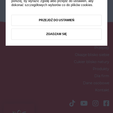
poniżej, by wyrazić zgodę albo przejdź do ustawień, aby
dokonać szczegółowych wyborów co do plików cookies.
PRZEJDŹ DO USTAWIEŃ
ZGADZAM SIĘ
Przepisy
Okazje blisko siebie
Cukier blisko natury
Produkty
Dla firm
Dane osobowe
Kontakt