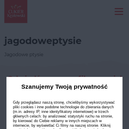
jagodoweptysie
Jagodowe ptysie
Odwiedź nasze profile w social
mediach
Szanujemy Twoją prywatność
Gdy przeglądasz naszą stronę, chcielibyśmy wykorzystywać
pliki cookies i inne podobne technologie do zbierania danych
(m.in. adresy IP, inne identyfikatory internetowe) w trzech
głównych celach: by analizować statystyki ruchu na stronie,
by kierować do Ciebie reklamy w innych miejscach w
internecie, by wyświetlać Ci filmy na naszej stronie. Kliknij