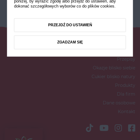
poniżej, by wyrazić zgodę albo przejdź do ustawień, aby
dokonać szczegółowych wyborów co do plików cookies.
PRZEJDŹ DO USTAWIEŃ
ZGADZAM SIĘ
Przepisy
Okazje blisko siebie
Cukier blisko natury
Produkty
Dla firm
Dane osobowe
Kontakt