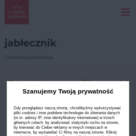
jabłecznik
Szarlotka królewska
Odwiedź nasze profile w social
mediach
Szanujemy Twoją prywatność
Gdy przeglądasz naszą stronę, chcielibyśmy wykorzystywać
pliki cookies i inne podobne technologie do zbierania danych
(m.in. adresy IP, inne identyfikatory internetowe) w trzech
głównych celach: by analizować statystyki ruchu na stronie,
by kierować do Ciebie reklamy w innych miejscach w
internecie, by wyświetlać Ci filmy na naszej stronie. Kliknij