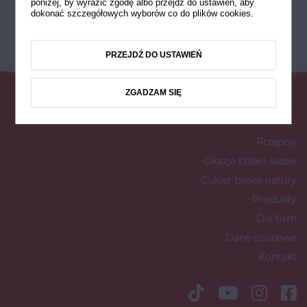
poniżej, by wyrazić zgodę albo przejdź do ustawień, aby
dokonać szczegółowych wyborów co do plików cookies.
PRZEJDŹ DO USTAWIEŃ
ZGADZAM SIĘ
Przepisy
Okazje blisko siebie
Cukier blisko natury
Produkty
Dla firm
Dane osobowe
Kontakt