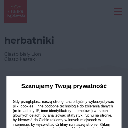
herbatniki
Ciasto biały Lion
Ciasto kaszak
Odwiedź nasze profile w social
Szanujemy Twoją prywatność
mediach
Gdy przeglądasz naszą stronę, chcielibyśmy wykorzystywać
pliki cookies i inne podobne technologie do zbierania danych
(m.in. adresy IP, inne identyfikatory internetowe) w trzech
głównych celach: by analizować statystyki ruchu na stronie,
by kierować do Ciebie reklamy w innych miejscach w
internecie, by wyświetlać Ci filmy na naszej stronie. Kliknij