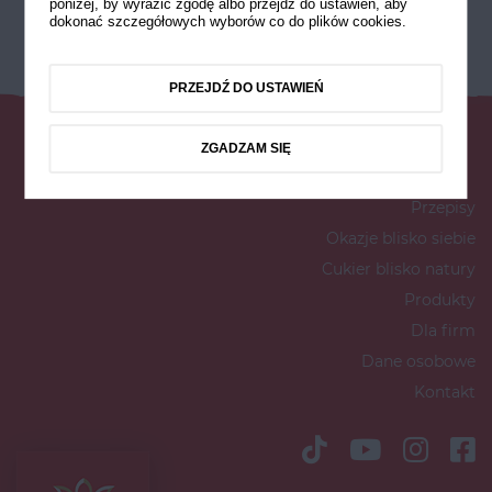
poniżej, by wyrazić zgodę albo przejdź do ustawień, aby
dokonać szczegółowych wyborów co do plików cookies.
PRZEJDŹ DO USTAWIEŃ
ZGADZAM SIĘ
Przepisy
Okazje blisko siebie
Cukier blisko natury
Produkty
Dla firm
Dane osobowe
Kontakt