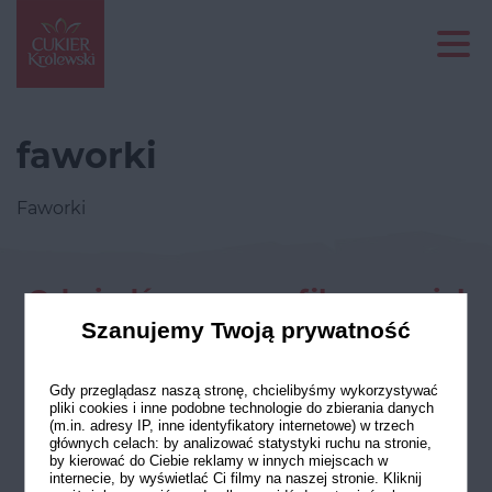
faworki
Faworki
Odwiedź nasze profile w social
mediach
Szanujemy Twoją prywatność
Gdy przeglądasz naszą stronę, chcielibyśmy wykorzystywać
pliki cookies i inne podobne technologie do zbierania danych
(m.in. adresy IP, inne identyfikatory internetowe) w trzech
głównych celach: by analizować statystyki ruchu na stronie,
by kierować do Ciebie reklamy w innych miejscach w
internecie, by wyświetlać Ci filmy na naszej stronie. Kliknij