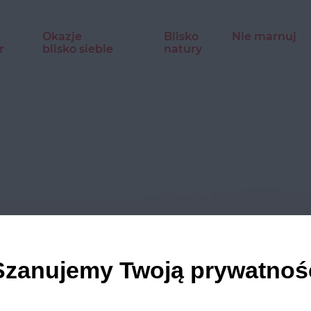
Okazje
Blisko
Nie marnuj
r
blisko siebie
natury
dź nasze profile w social m
Szanujemy Twoją prywatnoś