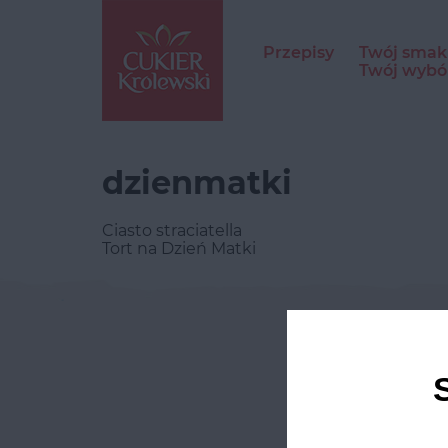
Przepisy
Twój smak
Twój wybó
dzienmatki
Ciasto straciatella
Tort na Dzień Matki
Odwie