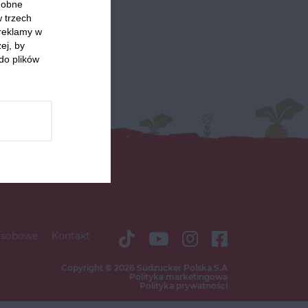
odobne
w trzech
 reklamy w
ej, by
do plików
osobowe
Kontakt
Copyright © 2026 Südzucker Polska S.A
Polityka marketingowa
Polityka prywatności