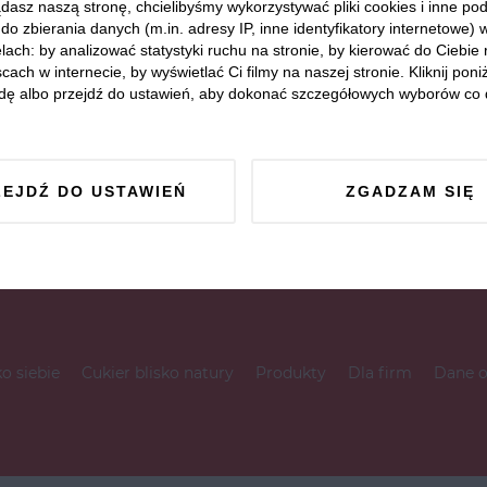
dasz naszą stronę, chcielibyśmy wykorzystywać pliki cookies i inne p
do zbierania danych (m.in. adresy IP, inne identyfikatory internetowe) 
lach: by analizować statystyki ruchu na stronie, by kierować do Ciebie
cach w internecie, by wyświetlać Ci filmy na naszej stronie. Kliknij poniż
dę albo przejdź do ustawień, aby dokonać szczegółowych wyborów co 
ZEJDŹ DO USTAWIEŃ
ZGADZAM SIĘ
ko siebie
Cukier blisko natury
Produkty
Dla firm
Dane 