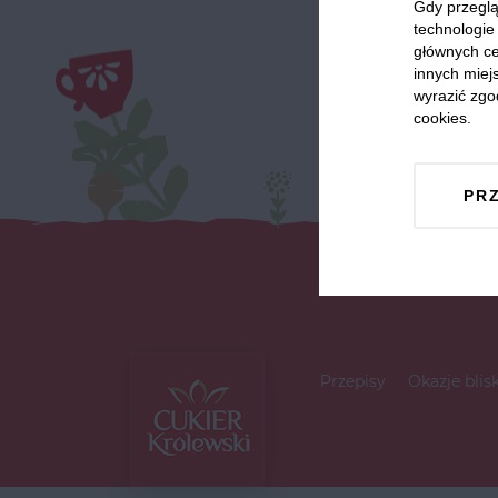
Gdy przeglą
technologie 
głównych ce
innych miejs
wyrazić zgo
cookies.
PR
Przepisy
Okazje blis