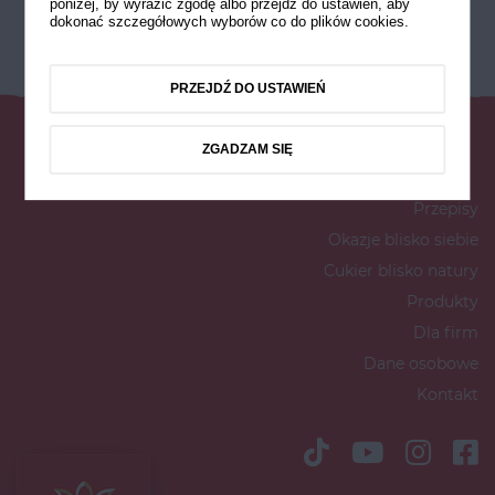
poniżej, by wyrazić zgodę albo przejdź do ustawień, aby
dokonać szczegółowych wyborów co do plików cookies.
PRZEJDŹ DO USTAWIEŃ
ZGADZAM SIĘ
Przepisy
Okazje blisko siebie
Cukier blisko natury
Produkty
Dla firm
Dane osobowe
Kontakt