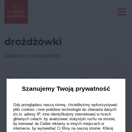
drożdżówki
Galettes z truskawkami
Odwiedź nasze profile w social
mediach
Szanujemy Twoją prywatność
Gdy przeglądasz naszą stronę, chcielibyśmy wykorzystywać
pliki cookies i inne podobne technologie do zbierania danych
(m.in. adresy IP, inne identyfikatory internetowe) w trzech
głównych celach: by analizować statystyki ruchu na stronie,
by kierować do Ciebie reklamy w innych miejscach w
internecie, by wyświetlać Ci filmy na naszej stronie. Kliknij