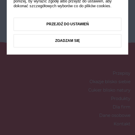
poniżej, by wyrazić zgodę albo przejdź do ustawień, aby
dokonać szczegółowych wyborów co do plików cookies.
PRZEJDŹ DO USTAWIEŃ
ZGADZAM SIĘ
Przepisy
Okazje blisko siebie
Cukier blisko natury
Produkty
Dla firm
Dane osobowe
Kontakt