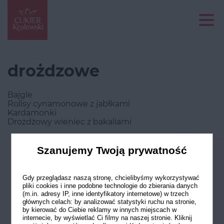
drożdzowe
Bajgle
Rollsy cynamonowe z jabłkami
Kardamonki
Drożdżowy wieniec z bakaliami
Szanujemy Twoją prywatność
Odwiedź nasze profile w social
mediach
Gdy przeglądasz naszą stronę, chcielibyśmy wykorzystywać
pliki cookies i inne podobne technologie do zbierania danych
(m.in. adresy IP, inne identyfikatory internetowe) w trzech
głównych celach: by analizować statystyki ruchu na stronie,
by kierować do Ciebie reklamy w innych miejscach w
internecie, by wyświetlać Ci filmy na naszej stronie. Kliknij