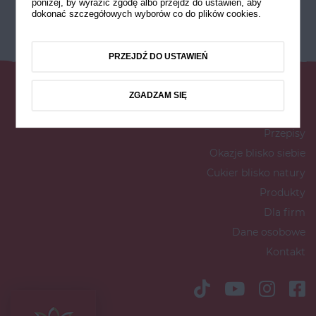
poniżej, by wyrazić zgodę albo przejdź do ustawień, aby
dokonać szczegółowych wyborów co do plików cookies.
PRZEJDŹ DO USTAWIEŃ
ZGADZAM SIĘ
Przepisy
Okazje blisko siebie
Cukier blisko natury
Produkty
Dla firm
Dane osobowe
Kontakt