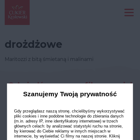
drożdżowe
Maritozzi z bitą śmietaną i malinami
Odwiedź nasze profile w social
mediach
Szanujemy Twoją prywatność
Gdy przeglądasz naszą stronę, chcielibyśmy wykorzystywać
pliki cookies i inne podobne technologie do zbierania danych
(m.in. adresy IP, inne identyfikatory internetowe) w trzech
głównych celach: by analizować statystyki ruchu na stronie,
by kierować do Ciebie reklamy w innych miejscach w
internecie, by wyświetlać Ci filmy na naszej stronie. Kliknij