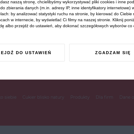
dasz naszą stronę, chcielibyśmy wykorzystywać pliki cookies i inne p
do zbierania danych (m.in. adresy IP, inne identyfikatory internetowe) 
lach: by analizować statystyki ruchu na stronie, by kierować do Ciebie
cach w internecie, by wyświetlać Ci filmy na naszej stronie. Kliknij poniż
dę albo przejdź do ustawień, aby dokonać szczegółowych wyborów co 
ZEJDŹ DO USTAWIEŃ
ZGADZAM SIĘ
ko siebie
Cukier blisko natury
Produkty
Dla firm
Dane 