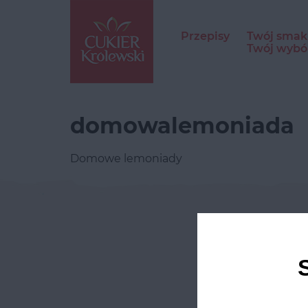
Przepisy
Twój smak
Twój wybó
domowalemoniada
Domowe lemoniady
Odwie