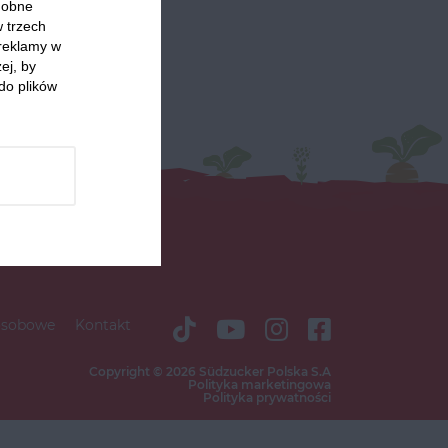
odobne
w trzech
 reklamy w
ej, by
do plików
osobowe
Kontakt
Copyright © 2026 Südzucker Polska S.A
Polityka marketingowa
Polityka prywatności