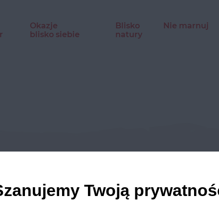
Okazje
Blisko
Nie marnuj
r
blisko siebie
natury
dź nasze profile w social m
Szanujemy Twoją prywatnoś