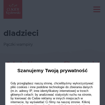
dladzieci
Pączki wampiry
Odwiedź nasze profile w social
mediach
Szanujemy Twoją prywatność
Gdy przeglądasz naszą stronę, chcielibyśmy wykorzystywać
pliki cookies i inne podobne technologie do zbierania danych
(m.in. adresy IP, inne identyfikatory internetowe) w trzech
głównych celach: by analizować statystyki ruchu na stronie,
by kierować do Ciebie reklamy w innych miejscach w
internecie, by wyświetlać Ci filmy na naszej stronie. Kliknij