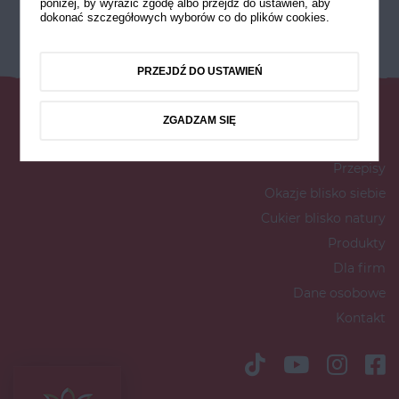
poniżej, by wyrazić zgodę albo przejdź do ustawień, aby
dokonać szczegółowych wyborów co do plików cookies.
PRZEJDŹ DO USTAWIEŃ
ZGADZAM SIĘ
Przepisy
Okazje blisko siebie
Cukier blisko natury
Produkty
Dla firm
Dane osobowe
Kontakt