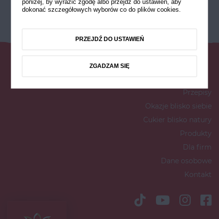
poniżej, by wyrazić zgodę albo przejdź do ustawień, aby
dokonać szczegółowych wyborów co do plików cookies.
PRZEJDŹ DO USTAWIEŃ
ZGADZAM SIĘ
Przepisy
Okazje blisko siebie
Cukier blisko natury
Produkty
Dla firm
Dane osobowe
Kontakt