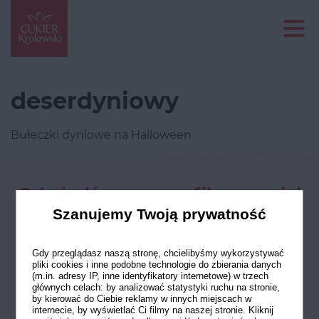
deserdyniowy
Bułeczki dyniowe na Halloween
Odwiedź nasze profile w social
mediach
Szanujemy Twoją prywatność
Gdy przeglądasz naszą stronę, chcielibyśmy wykorzystywać
pliki cookies i inne podobne technologie do zbierania danych
(m.in. adresy IP, inne identyfikatory internetowe) w trzech
głównych celach: by analizować statystyki ruchu na stronie,
by kierować do Ciebie reklamy w innych miejscach w
internecie, by wyświetlać Ci filmy na naszej stronie. Kliknij