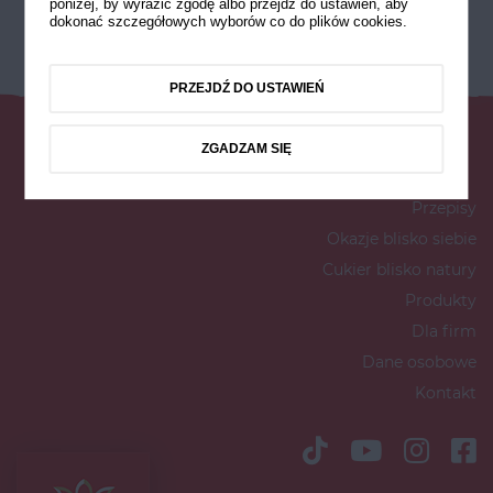
poniżej, by wyrazić zgodę albo przejdź do ustawień, aby
dokonać szczegółowych wyborów co do plików cookies.
PRZEJDŹ DO USTAWIEŃ
ZGADZAM SIĘ
Przepisy
Okazje blisko siebie
Cukier blisko natury
Produkty
Dla firm
Dane osobowe
Kontakt