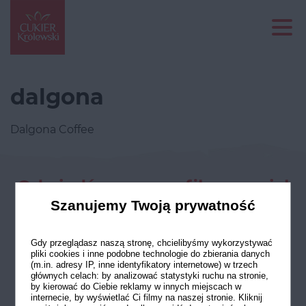
dalgona
Dalgona Coffee
Odwiedź nasze profile w social
mediach
Szanujemy Twoją prywatność
Gdy przeglądasz naszą stronę, chcielibyśmy wykorzystywać
pliki cookies i inne podobne technologie do zbierania danych
(m.in. adresy IP, inne identyfikatory internetowe) w trzech
głównych celach: by analizować statystyki ruchu na stronie,
by kierować do Ciebie reklamy w innych miejscach w
internecie, by wyświetlać Ci filmy na naszej stronie. Kliknij