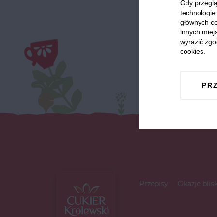
Gdy przeglą
technologie 
głównych ce
innych miejs
wyrazić zgo
cookies.
PR
Przepisy
Okazje blis