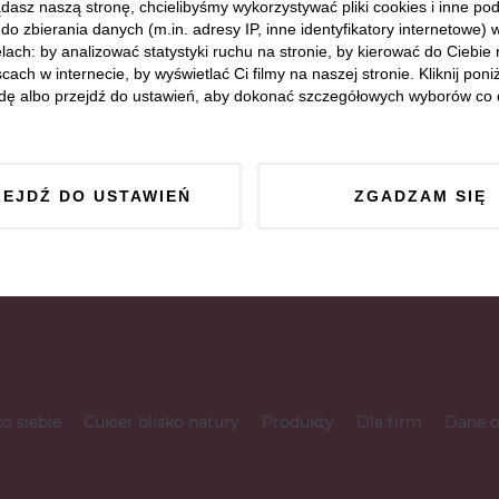
dasz naszą stronę, chcielibyśmy wykorzystywać pliki cookies i inne p
do zbierania danych (m.in. adresy IP, inne identyfikatory internetowe) 
lach: by analizować statystyki ruchu na stronie, by kierować do Ciebie
cach w internecie, by wyświetlać Ci filmy na naszej stronie. Kliknij poniż
dę albo przejdź do ustawień, aby dokonać szczegółowych wyborów co 
ZEJDŹ DO USTAWIEŃ
ZGADZAM SIĘ
ko siebie
Cukier blisko natury
Produkty
Dla firm
Dane 