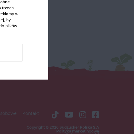
odobne
w trzech
 reklamy w
ej, by
do plików
osobowe
Kontakt
Copyright © 2026 Südzucker Polska S.A
Polityka marketingowa