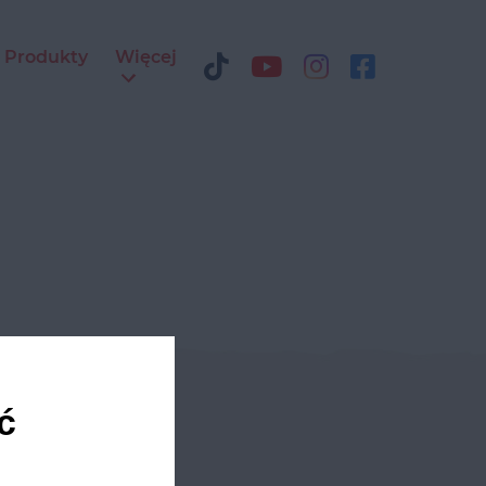
Produkty
Więcej
ć
ediach