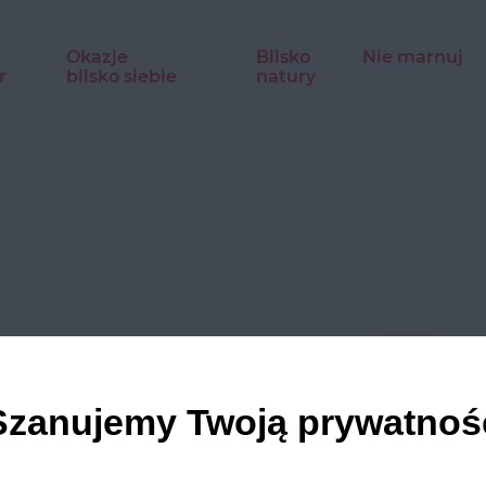
Okazje
Blisko
Nie marnuj
r
blisko siebie
natury
Szanujemy Twoją prywatnoś
dź nasze profile w social m