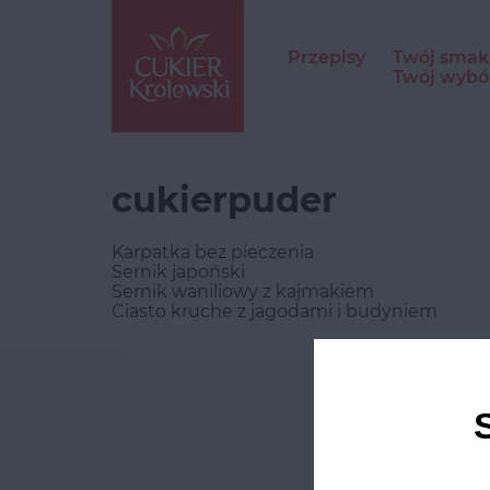
Przepisy
Twój smak
Twój wybó
cukierpuder
Karpatka bez pieczenia
Sernik japoński
Sernik waniliowy z kajmakiem
Ciasto kruche z jagodami i budyniem
Odwie