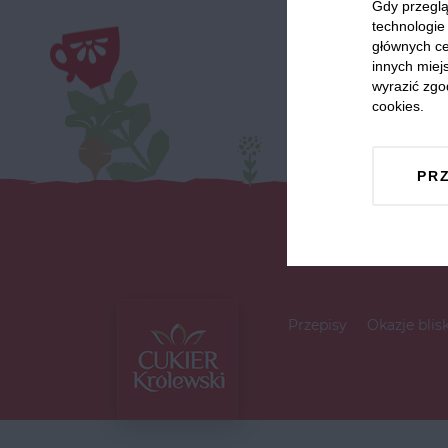
Gdy przeglą
technologie 
głównych ce
innych miejs
wyrazić zgo
cookies.
PR
Przepisy
Okazje blis