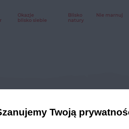
Okazje
Blisko
Nie marnuj
r
blisko siebie
natury
dź nasze profile w social m
Szanujemy Twoją prywatnoś