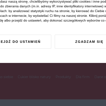
dasz naszą stronę, chcielibyśmy wykorzystywać pliki cookies i inne p
do zbierania danych (m.in. adresy IP, inne identyfikatory internetowe) 
lach: by analizować statystyki ruchu na stronie, by kierować do Ciebie
cach w internecie, by wyświetlać Ci filmy na naszej stronie. Kliknij poniż
dę albo przejdź do ustawień, aby dokonać szczegółowych wyborów co 
ZEJDŹ DO USTAWIEŃ
ZGADZAM SIĘ
ko siebie
Cukier blisko natury
Produkty
Dla firm
Dane 