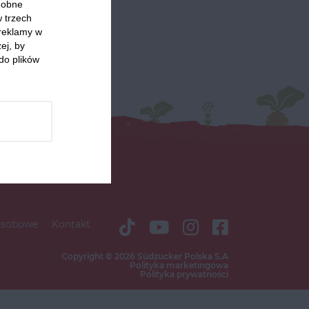
odobne
w trzech
 reklamy w
ej, by
do plików
osobowe
Kontakt
Copyright © 2026 Südzucker Polska S.A
Polityka marketingowa
Polityka prywatności