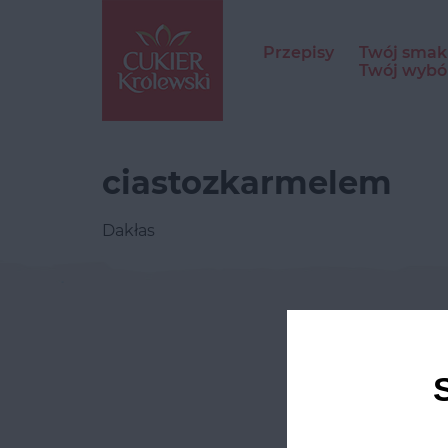
Przepisy
Twój smak
Twój wybó
ciastozkarmelem
Dakłas
Odwie