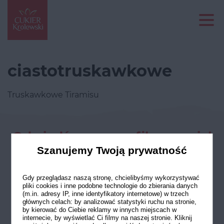
ciastotruskawkowe
Truskawkowe Tiramisu
Odwiedź nasze profile w social
mediach
Szanujemy Twoją prywatność
Gdy przeglądasz naszą stronę, chcielibyśmy wykorzystywać
pliki cookies i inne podobne technologie do zbierania danych
(m.in. adresy IP, inne identyfikatory internetowe) w trzech
głównych celach: by analizować statystyki ruchu na stronie,
by kierować do Ciebie reklamy w innych miejscach w
internecie, by wyświetlać Ci filmy na naszej stronie. Kliknij