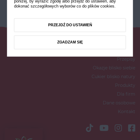
poniżej, by wyrazić zgodę albo przejdź do ustawień, aby
dokonać szczegółowych wyborów co do plików cookies.
PRZEJDŹ DO USTAWIEŃ
ZGADZAM SIĘ
Przepisy
Okazje blisko siebie
Cukier blisko natury
Produkty
Dla firm
Dane osobowe
Kontakt