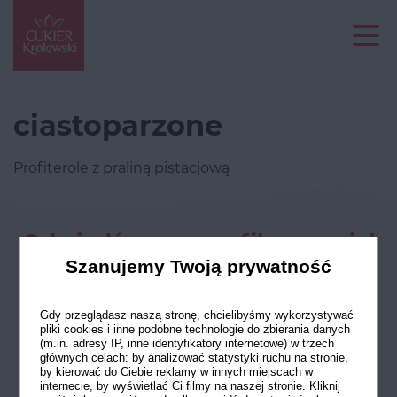
ciastoparzone
Profiterole z praliną pistacjową
Odwiedź nasze profile w social
mediach
Szanujemy Twoją prywatność
Gdy przeglądasz naszą stronę, chcielibyśmy wykorzystywać
pliki cookies i inne podobne technologie do zbierania danych
(m.in. adresy IP, inne identyfikatory internetowe) w trzech
głównych celach: by analizować statystyki ruchu na stronie,
by kierować do Ciebie reklamy w innych miejscach w
internecie, by wyświetlać Ci filmy na naszej stronie. Kliknij