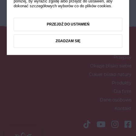
poniżej, by wyrazić zgodę albo przejdź do ustawień, aby
dokonać szczegółowych wyborów co do plików cookies.
PRZEJDŹ DO USTAWIEŃ
ZGADZAM SIĘ
Przepisy
Okazje blisko siebie
Cukier blisko natury
Produkty
Dla firm
Dane osobowe
Kontakt