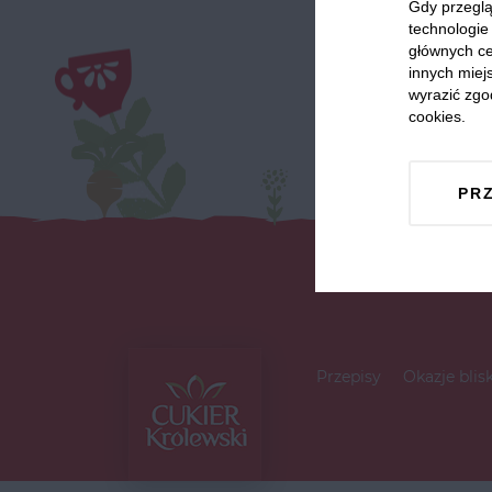
Gdy przeglą
technologie 
głównych ce
innych miejs
wyrazić zgo
cookies.
PR
Przepisy
Okazje blis