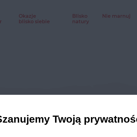
Okazje
Blisko
Nie marnuj
r
blisko siebie
natury
dź nasze profile w social m
Szanujemy Twoją prywatnoś