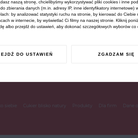
dasz naszą stronę, chcielibyśmy wykorzystywać pliki cookies i inne p
do zbierania danych (m.in. adresy IP, inne identyfikatory internetowe) 
lach: by analizować statystyki ruchu na stronie, by kierować do Ciebie
cach w internecie, by wyświetlać Ci filmy na naszej stronie. Kliknij poniż
dę albo przejdź do ustawień, aby dokonać szczegółowych wyborów co 
ZEJDŹ DO USTAWIEŃ
ZGADZAM SIĘ
ko siebie
Cukier blisko natury
Produkty
Dla firm
Dane 