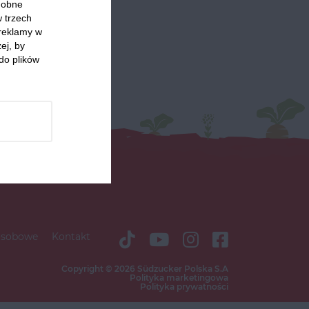
odobne
w trzech
 reklamy w
ej, by
do plików
osobowe
Kontakt
Copyright © 2026 Südzucker Polska S.A
Polityka marketingowa
Polityka prywatności