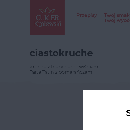
Przepisy
Twój smak
Twój wybó
ciastokruche
Kruche z budyniem i wiśniami
Tarta Tatin z pomarańczami
Odwie