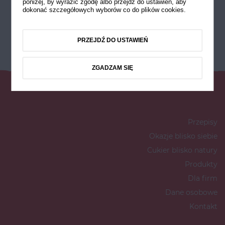
poniżej, by wyrazić zgodę albo przejdź do ustawień, aby
dokonać szczegółowych wyborów co do plików cookies.
PRZEJDŹ DO USTAWIEŃ
ZGADZAM SIĘ
Przepisy
Okazje blisko siebie
Cukier blisko natury
Produkty
Dla firm
Dane osobowe
Kontakt