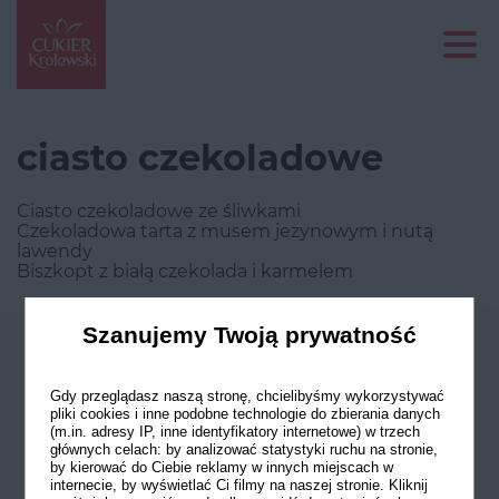
ciasto czekoladowe
Ciasto czekoladowe ze śliwkami
Czekoladowa tarta z musem jeżynowym i nutą
lawendy
Biszkopt z białą czekolada i karmelem
Szanujemy Twoją prywatność
Odwiedź nasze profile w social
mediach
Gdy przeglądasz naszą stronę, chcielibyśmy wykorzystywać
pliki cookies i inne podobne technologie do zbierania danych
(m.in. adresy IP, inne identyfikatory internetowe) w trzech
głównych celach: by analizować statystyki ruchu na stronie,
by kierować do Ciebie reklamy w innych miejscach w
internecie, by wyświetlać Ci filmy na naszej stronie. Kliknij