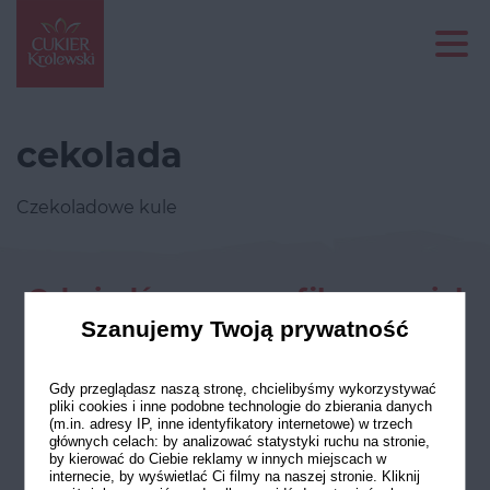
cekolada
Czekoladowe kule
Odwiedź nasze profile w social
mediach
Szanujemy Twoją prywatność
Gdy przeglądasz naszą stronę, chcielibyśmy wykorzystywać
pliki cookies i inne podobne technologie do zbierania danych
(m.in. adresy IP, inne identyfikatory internetowe) w trzech
głównych celach: by analizować statystyki ruchu na stronie,
by kierować do Ciebie reklamy w innych miejscach w
internecie, by wyświetlać Ci filmy na naszej stronie. Kliknij