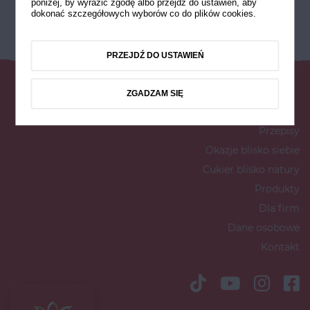
poniżej, by wyrazić zgodę albo przejdź do ustawień, aby
dokonać szczegółowych wyborów co do plików cookies.
PRZEJDŹ DO USTAWIEŃ
ZGADZAM SIĘ
Przepisy
Okazje blisko siebie
Cukier blisko natury
Produkty
Dla firm
Dane osobowe
Kontakt