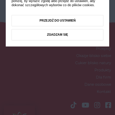
poniżej, by wyrazić zgodę albo przejdź do ustawień, aby
dokonać szczegółowych wyborów co do plików cookies.
PRZEJDŹ DO USTAWIEŃ
ZGADZAM SIĘ
Przepisy
Okazje blisko siebie
Cukier blisko natury
Produkty
Dla firm
Dane osobowe
Kontakt