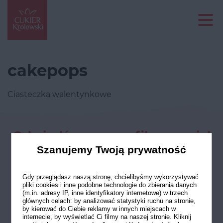
cakepops
Ciasteczka walentynkowe
Odwiedź nasze profile w social
mediach
Szanujemy Twoją prywatność
Gdy przeglądasz naszą stronę, chcielibyśmy wykorzystywać
pliki cookies i inne podobne technologie do zbierania danych
(m.in. adresy IP, inne identyfikatory internetowe) w trzech
głównych celach: by analizować statystyki ruchu na stronie,
by kierować do Ciebie reklamy w innych miejscach w
internecie, by wyświetlać Ci filmy na naszej stronie. Kliknij