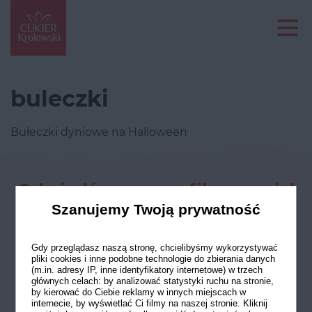
buleczki
Bułeczki dyniowe na Halloween
Odwiedź nasze profile w social
mediach
Szanujemy Twoją prywatność
Gdy przeglądasz naszą stronę, chcielibyśmy wykorzystywać
pliki cookies i inne podobne technologie do zbierania danych
(m.in. adresy IP, inne identyfikatory internetowe) w trzech
głównych celach: by analizować statystyki ruchu na stronie,
by kierować do Ciebie reklamy w innych miejscach w
internecie, by wyświetlać Ci filmy na naszej stronie. Kliknij