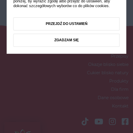
poniżej, by wyrazić zgodę albo przejdź do ustawień, aby
dokonać szczegółowych wyborów co do plików cookies.
PRZEJDŹ DO USTAWIEŃ
ZGADZAM SIĘ
Przepisy
Okazje blisko siebie
Cukier blisko natury
Produkty
Dla firm
Dane osobowe
Kontakt