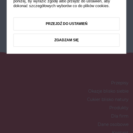
poniżej, by wyrazić zgodę albo przejdź do ustawień, aby
dokonać szczegółowych wyborów co do plików cookies.
PRZEJDŹ DO USTAWIEŃ
ZGADZAM SIĘ
Przepisy
Okazje blisko siebie
Cukier blisko natury
Produkty
Dla firm
Dane osobowe
Kontakt