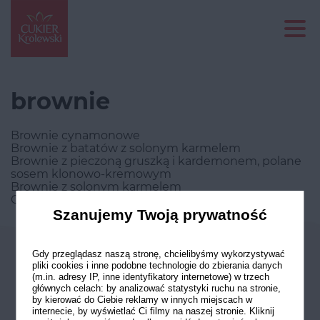
brownie
Brownie cynamonowe
Brownie z batatów z solonym karmelem
Brownie z pieczoną gruszką i kardemonem, polane
sosem klonowo-kremowym
Brownie z solonym karmelem
Ciasto czekoladowe z gruszkami
Szanujemy Twoją prywatność
Odwiedź nasze profile w social
Gdy przeglądasz naszą stronę, chcielibyśmy wykorzystywać
pliki cookies i inne podobne technologie do zbierania danych
mediach
(m.in. adresy IP, inne identyfikatory internetowe) w trzech
głównych celach: by analizować statystyki ruchu na stronie,
by kierować do Ciebie reklamy w innych miejscach w
internecie, by wyświetlać Ci filmy na naszej stronie. Kliknij