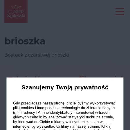
brioszka
Bostock z czerstwej brioszki
Odwiedź nasze profile w social
mediach
Szanujemy Twoją prywatność
Gdy przeglądasz naszą stronę, chcielibyśmy wykorzystywać
pliki cookies i inne podobne technologie do zbierania danych
(m.in. adresy IP, inne identyfikatory internetowe) w trzech
głównych celach: by analizować statystyki ruchu na stronie,
by kierować do Ciebie reklamy w innych miejscach w
internecie, by wyświetlać Ci filmy na naszej stronie. Kliknij