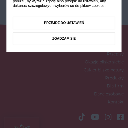
poniżej, by wyrazić zgodę albo przejdź do ustawień, aby
dokonać szczegółowych wyborów co do plików cookies.
PRZEJDŹ DO USTAWIEŃ
ZGADZAM SIĘ
Przepisy
Okazje blisko siebie
Cukier blisko natury
Produkty
Dla firm
Dane osobowe
Kontakt