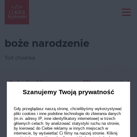
boże narodzenie
Tort choinka
Odwiedź nasze profile w social
mediach
Szanujemy Twoją prywatność
Gdy przeglądasz naszą stronę, chcielibyśmy wykorzystywać
pliki cookies i inne podobne technologie do zbierania danych
(m.in. adresy IP, inne identyfikatory internetowe) w trzech
głównych celach: by analizować statystyki ruchu na stronie,
by kierować do Ciebie reklamy w innych miejscach w
internecie, by wyświetlać Ci filmy na naszej stronie. Kliknij