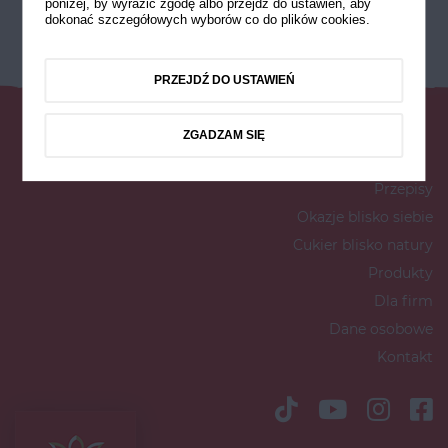
poniżej, by wyrazić zgodę albo przejdź do ustawień, aby
dokonać szczegółowych wyborów co do plików cookies.
PRZEJDŹ DO USTAWIEŃ
ZGADZAM SIĘ
Przepisy
Okazje blisko siebie
Cukier blisko natury
Produkty
Dla firm
Dane osobowe
Kontakt