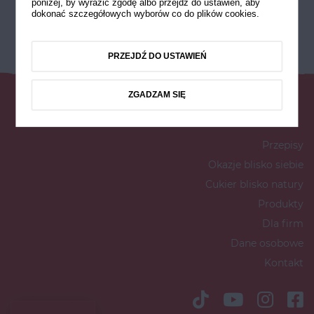
poniżej, by wyrazić zgodę albo przejdź do ustawień, aby
dokonać szczegółowych wyborów co do plików cookies.
PRZEJDŹ DO USTAWIEŃ
ZGADZAM SIĘ
Przepisy
Okazje blisko siebie
Cukier blisko natury
Produkty
Dla firm
Dane osobowe
Kontakt