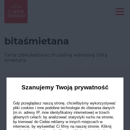
bitaśmietana
Tarta czekoladowa z frużeliną wiśniową i bitą
śmietana
Odwiedź nasze profile w social
Szanujemy Twoją prywatność
mediach
Gdy przeglądasz naszą stronę, chcielibyśmy wykorzystywać
pliki cookies i inne podobne technologie do zbierania danych
(m.in. adresy IP, inne identyfikatory internetowe) w trzech
głównych celach: by analizować statystyki ruchu na stronie,
by kierować do Ciebie reklamy w innych miejscach w
internecie, by wyświetlać Ci filmy na naszej stronie. Kliknij