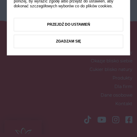
poniżej, by wyrazić zgodę albo przejdź do ustawień, aby
dokonać szczegółowych wyborów co do plików cookies.
PRZEJDŹ DO USTAWIEŃ
ZGADZAM SIĘ
Przepisy
Okazje blisko siebie
Cukier blisko natury
Produkty
Dla firm
Dane osobowe
Kontakt