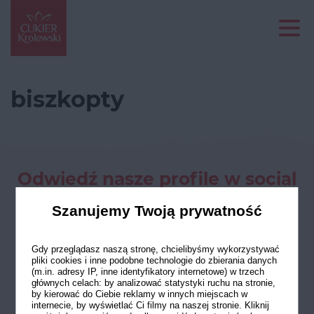
biszkopty
Odwiedź nasze profile w social
mediach
Szanujemy Twoją prywatność
Gdy przeglądasz naszą stronę, chcielibyśmy wykorzystywać
pliki cookies i inne podobne technologie do zbierania danych
(m.in. adresy IP, inne identyfikatory internetowe) w trzech
głównych celach: by analizować statystyki ruchu na stronie,
by kierować do Ciebie reklamy w innych miejscach w
internecie, by wyświetlać Ci filmy na naszej stronie. Kliknij