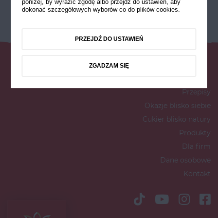
poniżej, by wyrazić zgodę albo przejdź do ustawień, aby
dokonać szczegółowych wyborów co do plików cookies.
PRZEJDŹ DO USTAWIEŃ
ZGADZAM SIĘ
Przepisy
Okazje blisko siebie
Cukier blisko natury
Produkty
Dla firm
Dane osobowe
Kontakt