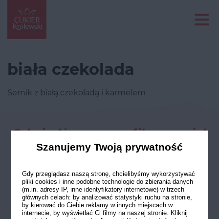
biała czekolada
Sernik z białą czekoladą i karmelem
Odwiedź nasze profile w social
mediach
Szanujemy Twoją prywatność
Gdy przeglądasz naszą stronę, chcielibyśmy wykorzystywać
pliki cookies i inne podobne technologie do zbierania danych
(m.in. adresy IP, inne identyfikatory internetowe) w trzech
głównych celach: by analizować statystyki ruchu na stronie,
by kierować do Ciebie reklamy w innych miejscach w
internecie, by wyświetlać Ci filmy na naszej stronie. Kliknij