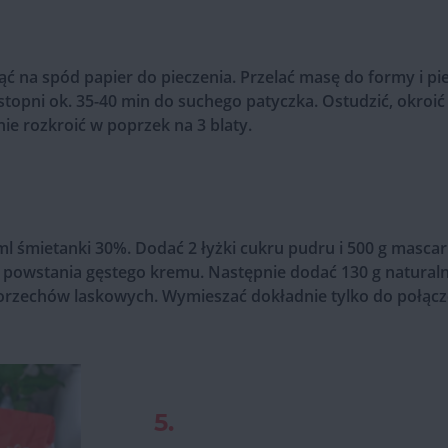
ąć na spód papier do pieczenia. Przelać masę do formy i p
stopni ok. 35-40 min do suchego patyczka. Ostudzić, okroić
ie rozkroić w poprzek na 3 blaty.
 ml śmietanki 30%. Dodać 2 łyżki cukru pudru i 500 g masc
o powstania gęstego kremu. Następnie dodać 130 g natura
 orzechów laskowych. Wymieszać dokładnie tylko do połącze
5.