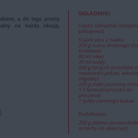
SKŁADNIKI
akiem, a do tego prosty
alny na każda okazję,
Ciasto: (składniki temper
pokojowa!)
5 jajek plus 2 białka
200 g cukru drobnego Cu
Królewski
80 ml oleju
70 ml wody
250 g tartych orzechów (
mieszanka pekan, włoskie
migdały)
230 g mąki pszennej tort
1,5 łyżeczki proszku do
pieczenia
1 łyżka ciemnego kakao
Dodatkowo:
250 g dżemu porzeczkow
orzechy do dekoracji