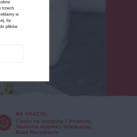
odobne
w trzech
 reklamy w
ej, by
do plików
NA OKAZJĘ:
Ciasta na urodziny i imieniny,
Jesienne wypieki, Wielkanoc,
Boże Narodzenie