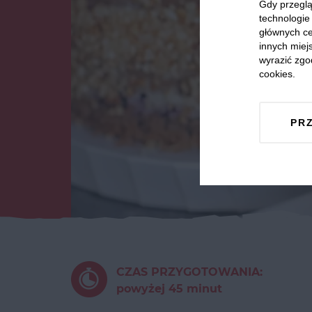
Gdy przeglą
technologie 
głównych ce
innych miejs
wyrazić zgo
cookies.
PR
CZAS PRZYGOTOWANIA:
powyżej 45 minut