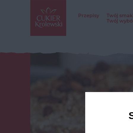
Przepisy
Twój smak
Twój wybó