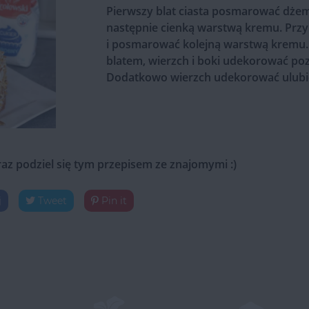
Pierwszy blat ciasta posmarować dż
następnie cienką warstwą kremu. Prz
i posmarować kolejną warstwą kremu.
blatem, wierzch i boki udekorować p
Dodatkowo wierzch udekorować ulubi
raz podziel się tym przepisem ze znajomymi :)
j
Tweet
Pin it