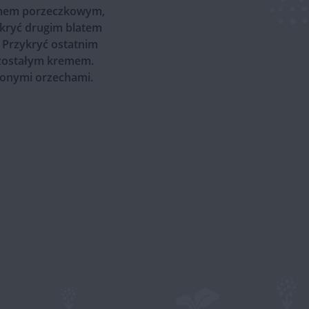
emem porzeczkowym,
ykryć drugim blatem
 Przykryć ostatnim
ozostałym kremem.
onymi orzechami.