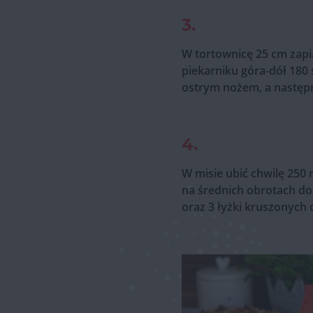
3.
W tortownicę 25 cm zapi
piekarniku góra-dół 180 
ostrym nożem, a następn
4.
W misie ubić chwilę 250
na średnich obrotach d
oraz 3 łyżki kruszonych