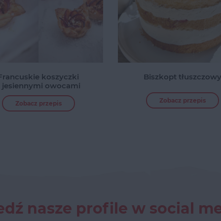
Francuskie koszyczki
Biszkopt tłuszczow
z jesiennymi owocami
Zobacz przepis
Zobacz przepis
dź nasze profile w social m