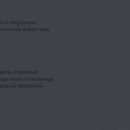
iec w rozgrzanym
 ostrożnie wokół rantu
arpone. Zmiksować
lnego masła orzechowego
nia się składników.