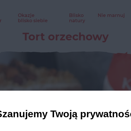
Okazje
Blisko
Nie marnuj
r
blisko siebie
natury
Tort orzechowy
Szanujemy Twoją prywatnoś