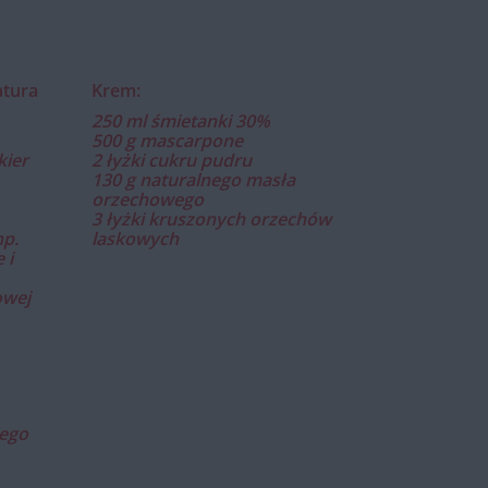
atura
Krem:
250 ml śmietanki 30%
500 g mascarpone
kier
2 łyżki cukru pudru
130 g naturalnego masła
orzechowego
3 łyżki kruszonych orzechów
np.
laskowych
 i
owej
ego