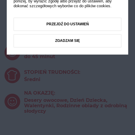
poniżej, by wyrazić zgodę albo przejdź do ustawień, aby
dokonać szczegółowych wyborów co do plików cookies.
Tort bezowy z kremem
miętowym
PRZEJDŹ DO USTAWIEŃ
i truskawkami
ZGADZAM SIĘ
CZAS PRZYGOTOWANIA:
do 45 minut
STOPIEŃ TRUDNOŚCI:
Średni
NA OKAZJĘ:
Desery owocowe, Dzień Dziecka,
Walentynki, Rodzinne obiady z odrobiną
słodyczy