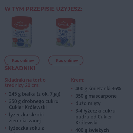
W TYM PRZEPISIE UŻYJESZ:
Kup online
Kup online
SKŁADNIKI
Składniki na tort o
Krem:
średnicy 20 cm:
400 g śmietanki 36%
245 g białka (z ok. 7 jaj)
350 g mascarpone
350 g drobnego cukru
dużo mięty
Cukier Królewski
3-4 łyżeczki cukru
łyżeczka skrobi
pudru od Cukier
ziemniaczanej
Królewski
łyżeczka soku z
400 g świeżych