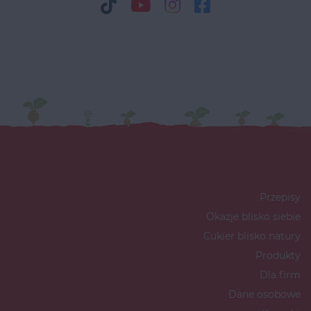
Przepisy
Okazje blisko siebie
Cukier blisko natury
Produkty
Dla firm
Dane osobowe