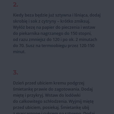
2.
Kiedy beza będzie już sztywna i lśniąca, dodaj
skrobię i sok z cytryny – krótko zmiksuj.
Wyłóż bezę na papier do pieczenia i wstaw
do piekarnika nagrzanego do 150 stopni,
od razu zmniejsz do 120 i po ok. 2 minutach
do 70. Susz na termoobiegu przez 120-150
minut.
3.
Dzień przed ubiciem kremu podgrzej
śmietankę prawie do zagotowania. Dodaj
miętę i przykryj. Wstaw do lodówki
do całkowitego schłodzenia. Wyjmij miętę
przed ubiciem, posiekaj. Śmietankę ubij
z mascarpone i cukrem na sztywno. Dodaj