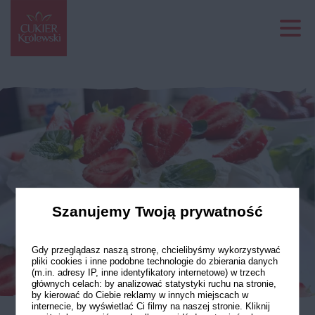
Szanujemy Twoją prywatność
Gdy przeglądasz naszą stronę, chcielibyśmy wykorzystywać
pliki cookies i inne podobne technologie do zbierania danych
(m.in. adresy IP, inne identyfikatory internetowe) w trzech
głównych celach: by analizować statystyki ruchu na stronie,
by kierować do Ciebie reklamy w innych miejscach w
internecie, by wyświetlać Ci filmy na naszej stronie. Kliknij