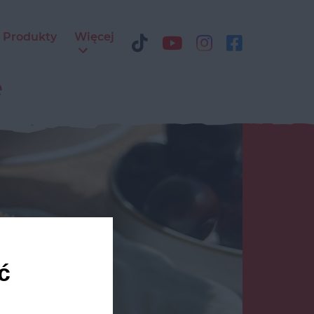
Produkty
Więcej
e
ć