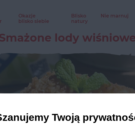
Okazje
Blisko
Nie marnuj
r
blisko siebie
natury
Smażone lody wiśniow
Szanujemy Twoją prywatnoś