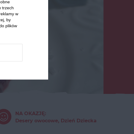
odobne
w trzech
 reklamy w
ej, by
do plików
NA OKAZJĘ:
Desery owocowe, Dzień Dziecka