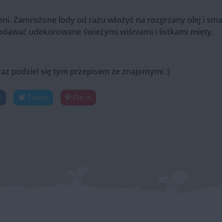
pni. Zamrożone lody od razu włożyć na rozgrzany olej i sma
dawać udekorowane świeżymi wiśniami i listkami mięty.
raz podziel się tym przepisem ze znajomymi :)
j
Tweet
Pin it