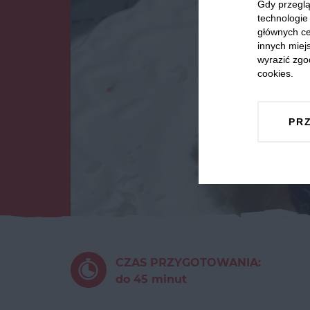
Gdy przeglą
technologie 
głównych ce
innych miejs
wyrazić zgo
cookies.
PR
CZAS PRZYGOTOWANIA:
do 45 minut