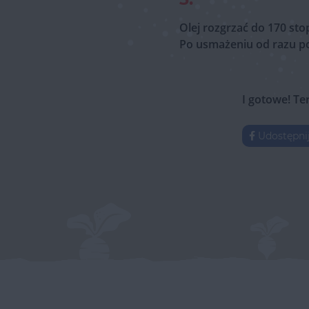
Olej rozgrzać do 170 sto
Po usmażeniu od razu po
I gotowe! Te
Udostępni