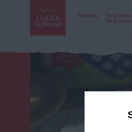
Przepisy
Twój smak
Twój wybó