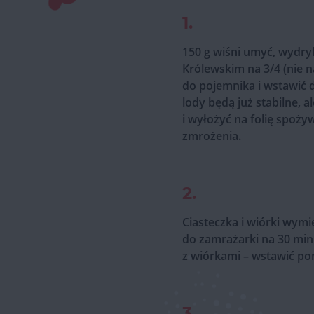
1.
150 g wiśni umyć, wydry
Królewskim na 3/4 (nie n
do pojemnika i wstawić d
lody będą już stabilne,
i wyłożyć na folię spoż
zmrożenia.
2.
Ciasteczka i wiórki wym
do zamrażarki na 30 min
z wiórkami – wstawić po
3.