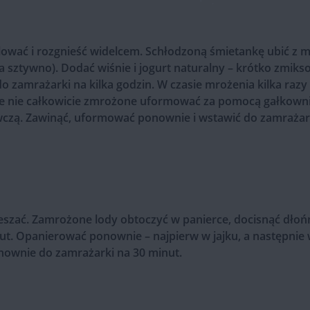
lować i rozgnieść widelcem. Schłodzoną śmietankę ubić z 
a sztywno). Dodać wiśnie i jogurt naturalny – krótko zmiks
o zamrażarki na kilka godzin. W czasie mrożenia kilka raz
 ale nie całkowicie zmrożone uformować za pomocą gałkowni
ywczą. Zawinąć, uformować ponownie i wstawić do zamrażar
ieszać. Zamrożone lody obtoczyć w panierce, docisnąć dło
ut. Opanierować ponownie – najpierw w jajku, a następnie 
nownie do zamrażarki na 30 minut.