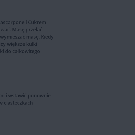
mascarpone i Cukrem
ować. Masę przelać
y wymieszać masę. Kiedy
cy większe kulki
ki do całkowitego
ńmi i wstawić ponownie
w ciasteczkach