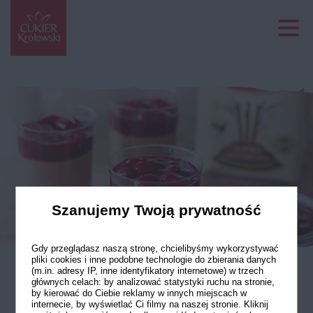
Szanujemy Twoją prywatność
Gdy przeglądasz naszą stronę, chcielibyśmy wykorzystywać
pliki cookies i inne podobne technologie do zbierania danych
(m.in. adresy IP, inne identyfikatory internetowe) w trzech
głównych celach: by analizować statystyki ruchu na stronie,
Mus czekoladowy
by kierować do Ciebie reklamy w innych miejscach w
internecie, by wyświetlać Ci filmy na naszej stronie. Kliknij