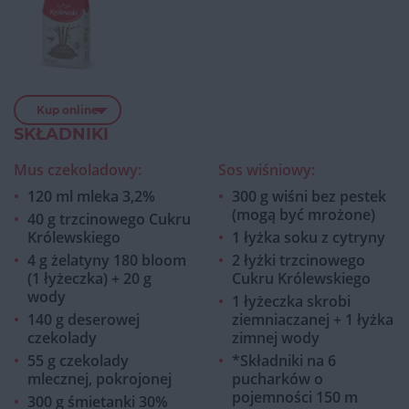
Kup online
SKŁADNIKI
Mus czekoladowy:
Sos wiśniowy:
120 ml mleka 3,2%
300 g wiśni bez pestek
(mogą być mrożone)
40 g trzcinowego Cukru
Królewskiego
1 łyżka soku z cytryny
4 g żelatyny 180 bloom
2 łyżki trzcinowego
(1 łyżeczka) + 20 g
Cukru Królewskiego
wody
1 łyżeczka skrobi
140 g deserowej
ziemniaczanej + 1 łyżka
czekolady
zimnej wody
55 g czekolady
*Składniki na 6
mlecznej, pokrojonej
pucharków o
pojemności 150 m
300 g śmietanki 30%