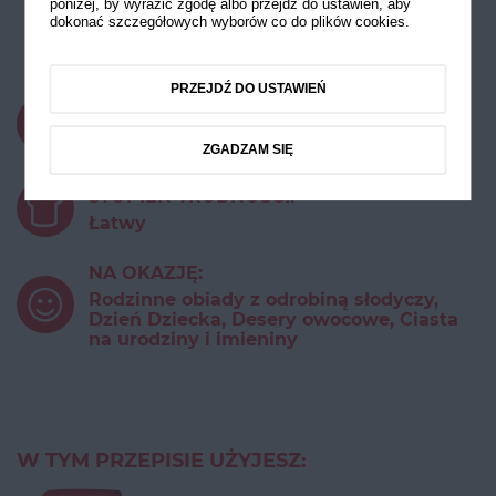
poniżej, by wyrazić zgodę albo przejdź do ustawień, aby
dokonać szczegółowych wyborów co do plików cookies.
Malinowy sernik
PRZEJDŹ DO USTAWIEŃ
CZAS PRZYGOTOWANIA:
do 30 minut
ZGADZAM SIĘ
STOPIEŃ TRUDNOŚCI:
Łatwy
NA OKAZJĘ:
Rodzinne obiady z odrobiną słodyczy,
Dzień Dziecka, Desery owocowe, Ciasta
na urodziny i imieniny
W TYM PRZEPISIE UŻYJESZ: