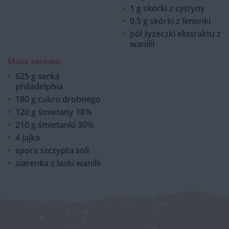
1 g skórki z cytryny
0,5 g skórki z limonki
pół łyżeczki ekstraktu z
wanilii
Masa serowa:
625 g serka
philadelphia
180 g cukru drobnego
120 g śmietany 18%
210 g śmietanki 30%
4 jajka
spora szczypta soli
ziarenka z laski wanilii