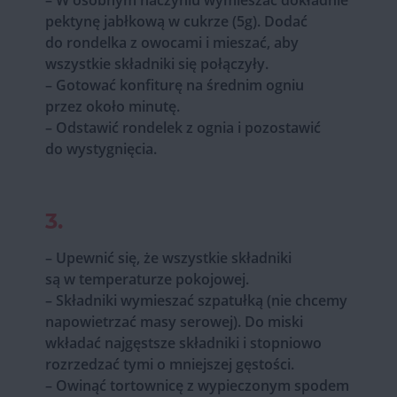
– W osobnym naczyniu wymieszać dokładnie
pektynę jabłkową w cukrze (5g). Dodać
do rondelka z owocami i mieszać, aby
wszystkie składniki się połączyły.
– Gotować konfiturę na średnim ogniu
przez około minutę.
– Odstawić rondelek z ognia i pozostawić
do wystygnięcia.
3.
– Upewnić się, że wszystkie składniki
są w temperaturze pokojowej.
– Składniki wymieszać szpatułką (nie chcemy
napowietrzać masy serowej). Do miski
wkładać najgęstsze składniki i stopniowo
rozrzedzać tymi o mniejszej gęstości.
– Owinąć tortownicę z wypieczonym spodem