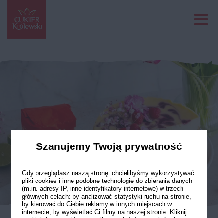
Szanujemy Twoją prywatność
Gdy przeglądasz naszą stronę, chcielibyśmy wykorzystywać
pliki cookies i inne podobne technologie do zbierania danych
(m.in. adresy IP, inne identyfikatory internetowe) w trzech
głównych celach: by analizować statystyki ruchu na stronie,
by kierować do Ciebie reklamy w innych miejscach w
internecie, by wyświetlać Ci filmy na naszej stronie. Kliknij