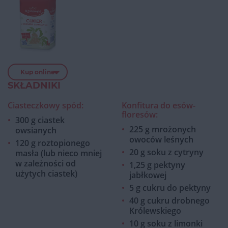
Kup online
SKŁADNIKI
Ciasteczkowy spód:
Konfitura do esów-
floresów:
300 g ciastek
225 g mrożonych
owsianych
owoców leśnych
120 g roztopionego
20 g soku z cytryny
masła (lub nieco mniej
w zależności od
1,25 g pektyny
użytych ciastek)
jabłkowej
5 g cukru do pektyny
40 g cukru drobnego
Królewskiego
10 g soku z limonki