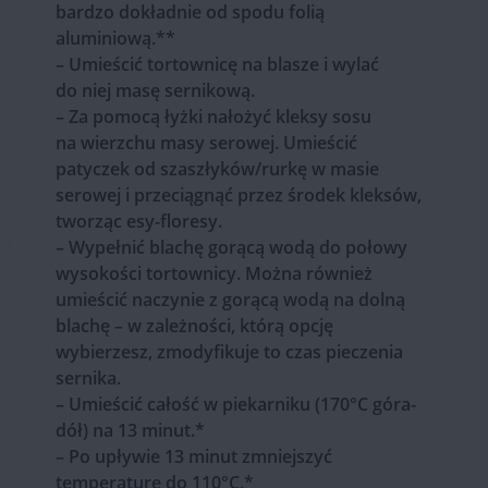
bardzo dokładnie od spodu folią
aluminiową.**
– Umieścić tortownicę na blasze i wylać
do niej masę sernikową.
– Za pomocą łyżki nałożyć kleksy sosu
na wierzchu masy serowej. Umieścić
patyczek od szaszłyków/rurkę w masie
serowej i przeciągnąć przez środek kleksów,
tworząc esy-floresy.
– Wypełnić blachę gorącą wodą do połowy
wysokości tortownicy. Można również
umieścić naczynie z gorącą wodą na dolną
blachę – w zależności, którą opcję
wybierzesz, zmodyfikuje to czas pieczenia
sernika.
– Umieścić całość w piekarniku (170°C góra-
dół) na 13 minut.*
– Po upływie 13 minut zmniejszyć
temperaturę do 110°C.*