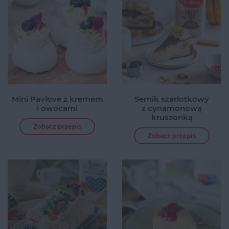
Mini Pavlove z kremem
Sernik szarlotkowy
i owocami
z cynamonową
kruszonką
Zobacz przepis
Zobacz przepis