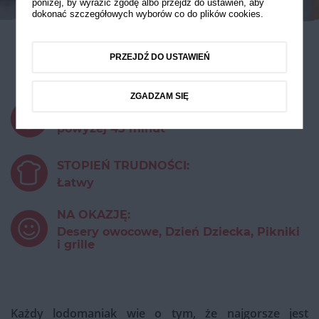
poniżej, by wyrazić zgodę albo przejdź do ustawień, aby
dokonać szczegółowych wyborów co do plików cookies.
PRZEJDŹ DO USTAWIEŃ
Lody malinowe
ZGADZAM SIĘ
CZAS PRZYGOTOWANIA:
powyżej 45 minut
STOPIEŃ TRUDNOŚCI:
Łatwy
NA OKAZJĘ:
Desery owocowe, Dzień Dziecka, Pikniki
i grille
Każdy lodomaniak wie o tym, że najgorsze jest