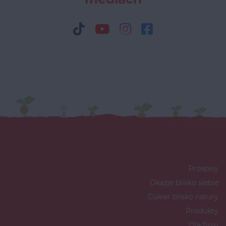
Przepisy
Okazje blisko siebie
Cukier blisko natury
Produkty
Dla firm