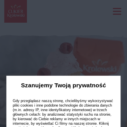
Szanujemy Twoją prywatność
Gdy przeglądasz naszą stronę, chcielibyśmy wykorzystywać
pliki cookies i inne podobne technologie do zbierania danych
(m.in. adresy IP, inne identyfikatory internetowe) w trzech
głównych celach: by analizować statystyki ruchu na stronie,
by kierować do Ciebie reklamy w innych miejscach w
internecie, by wyświetlać Ci filmy na naszej stronie. Kliknij