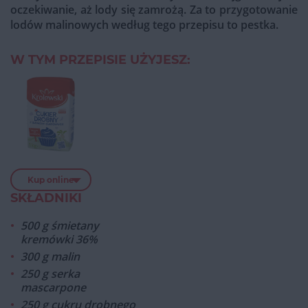
oczekiwanie, aż lody się zamrożą. Za to przygotowanie
lodów malinowych według tego przepisu to pestka.
W TYM PRZEPISIE UŻYJESZ:
Kup online
SKŁADNIKI
500 g śmietany
kremówki 36%
300 g malin
250 g serka
mascarpone
250 g cukru drobnego