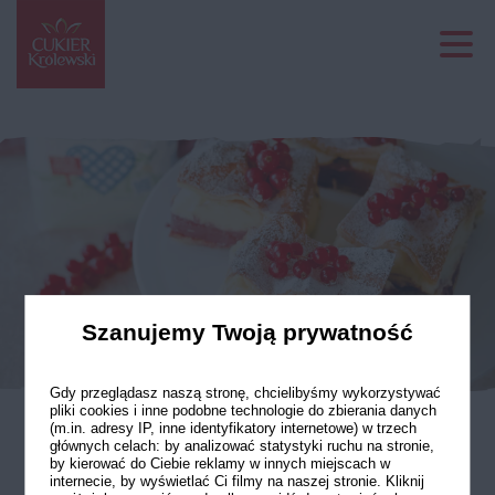
Szanujemy Twoją prywatność
Gdy przeglądasz naszą stronę, chcielibyśmy wykorzystywać
pliki cookies i inne podobne technologie do zbierania danych
(m.in. adresy IP, inne identyfikatory internetowe) w trzech
głównych celach: by analizować statystyki ruchu na stronie,
Karpatka waniliowo-
by kierować do Ciebie reklamy w innych miejscach w
internecie, by wyświetlać Ci filmy na naszej stronie. Kliknij