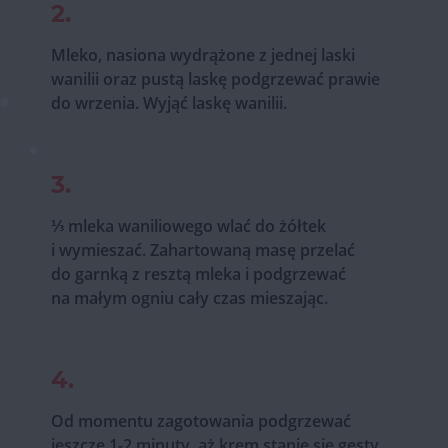
2.
Mleko, nasiona wydrążone z jednej laski
wanilii oraz pustą laskę podgrzewać prawie
do wrzenia. Wyjąć laskę wanilii.
3.
⅓ mleka waniliowego wlać do żółtek
i wymieszać. Zahartowaną masę przelać
do garnką z resztą mleka i podgrzewać
na małym ogniu cały czas mieszając.
4.
Od momentu zagotowania podgrzewać
jeszcze 1-2 minuty, aż krem stanie się gęsty,