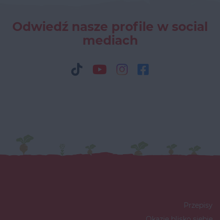
Odwiedź nasze profile w social
mediach
Przepisy
Okazje blisko siebie