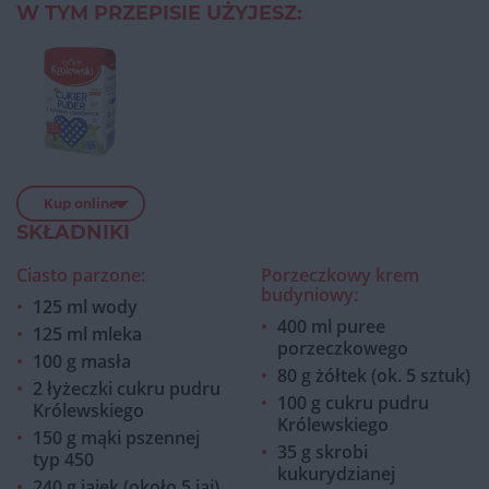
W TYM PRZEPISIE UŻYJESZ:
Kup online
SKŁADNIKI
Ciasto parzone:
Porzeczkowy krem
budyniowy:
125 ml wody
400 ml puree
125 ml mleka
porzeczkowego
100 g masła
80 g żółtek (ok. 5 sztuk)
2 łyżeczki cukru pudru
100 g cukru pudru
Królewskiego
Królewskiego
150 g mąki pszennej
35 g skrobi
typ 450
kukurydzianej
240 g jajek (około 5 jaj)