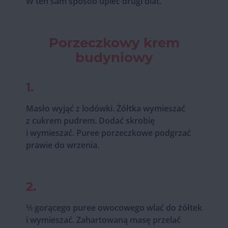
W ten sam sposób upiec drugi blat.
Porzeczkowy krem
budyniowy
1.
Masło wyjąć z lodówki. Żółtka wymieszać
z cukrem pudrem. Dodać skrobię
i wymieszać. Puree porzeczkowe podgrzać
prawie do wrzenia.
2.
⅓ gorącego puree owocowego wlać do żółtek
i wymieszać. Zahartowaną masę przelać