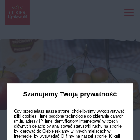
Szanujemy Twoją prywatność
Gdy przeglądasz naszą stronę, chcielibyśmy wykorzystywać
pliki cookies i inne podobne technologie do zbierania danych
(m.in. adresy IP, inne identyfikatory internetowe) w trzech
głównych celach: by analizować statystyki ruchu na stronie,
Jabłecznik z sosem
by kierować do Ciebie reklamy w innych miejscach w
internecie, by wyświetlać Ci filmy na naszej stronie. Kliknij