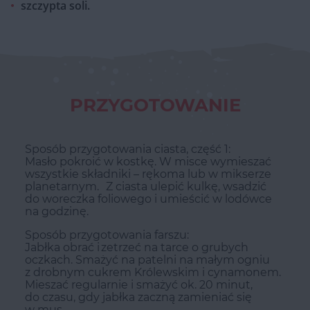
szczypta soli.
PRZYGOTOWANIE
Sposób przygotowania ciasta, część 1:
Masło pokroić w kostkę. W misce wymieszać
wszystkie składniki – rękoma lub w mikserze
planetarnym. Z ciasta ulepić kulkę, wsadzić
do woreczka foliowego i umieścić w lodówce
na godzinę.
Sposób przygotowania farszu:
Jabłka obrać i zetrzeć na tarce o grubych
oczkach. Smażyć na patelni na małym ogniu
z drobnym cukrem Królewskim i cynamonem.
Mieszać regularnie i smażyć ok. 20 minut,
do czasu, gdy jabłka zaczną zamieniać się
w mus.