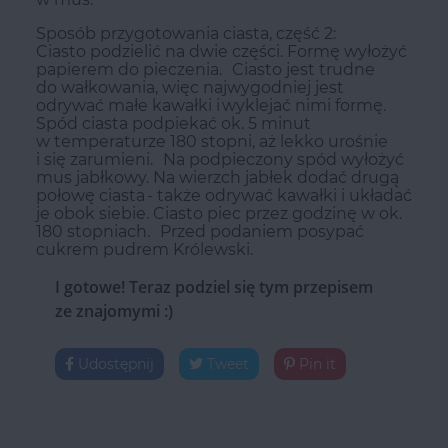
Sposób przygotowania ciasta, część 2:
Ciasto podzielić na dwie części. Formę wyłożyć
papierem do pieczenia. Ciasto jest trudne
do wałkowania, więc najwygodniej jest
odrywać małe kawałki i wyklejać nimi formę.
Spód ciasta podpiekać ok. 5 minut
w temperaturze 180 stopni, aż lekko urośnie
i się zarumieni. Na podpieczony spód wyłożyć
mus jabłkowy. Na wierzch jabłek dodać drugą
połowę ciasta - także odrywać kawałki i układać
je obok siebie. Ciasto piec przez godzinę w ok.
180 stopniach. Przed podaniem posypać
cukrem pudrem Królewski.
I gotowe! Teraz podziel się tym przepisem
ze znajomymi :)
Udostępnij
Tweet
Pin it