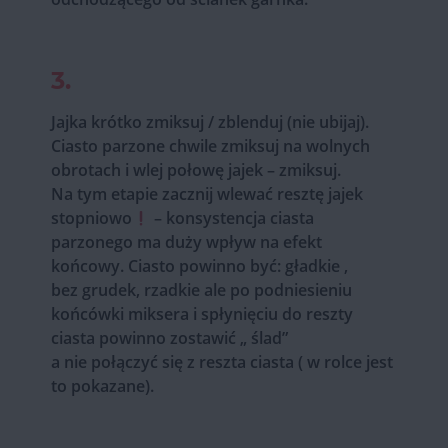
3.
Jajka krótko zmiksuj / zblenduj (nie ubijaj).
Ciasto parzone chwile zmiksuj na wolnych
obrotach i wlej połowę jajek – zmiksuj.
Na tym etapie zacznij wlewać resztę jajek
stopniowo
– konsystencja ciasta
parzonego ma duży wpływ na efekt
końcowy. Ciasto powinno być: gładkie ,
bez grudek, rzadkie ale po podniesieniu
końcówki miksera i spłynięciu do reszty
ciasta powinno zostawić „ ślad”
a nie połączyć się z reszta ciasta ( w rolce jest
to pokazane).