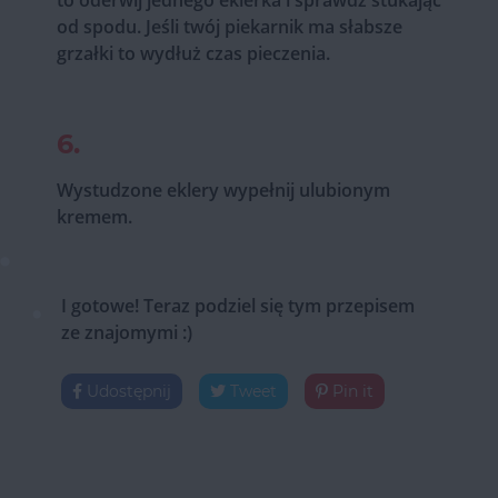
to oderwij jednego eklerka i sprawdź stukając
od spodu. Jeśli twój piekarnik ma słabsze
grzałki to wydłuż czas pieczenia.
6.
Wystudzone eklery wypełnij ulubionym
kremem.
I gotowe! Teraz podziel się tym przepisem
ze znajomymi :)
Udostępnij
Tweet
Pin it