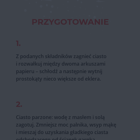
PRZYGOTOWANIE
1.
Z podanych składników zagnieć ciasto
i rozwałkuj między dwoma arkuszami
papieru – schłodź a następnie wytnij
prostokąty nieco większe od eklera.
2.
Ciasto parzone: wodę z masłem i solą
zagotuj. Zmniejsz moc palnika, wsyp mąkę
i mieszaj do uzyskania gładkiego ciasta
odchodzącego od ścianek garnka.