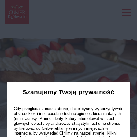
Szanujemy Twoją prywatność
Gdy przeglądasz naszą stronę, chcielibyśmy wykorzystywać
pliki cookies i inne podobne technologie do zbierania danych
(m.in. adresy IP, inne identyfikatory internetowe) w trzech
głównych celach: by analizować statystyki ruchu na stronie,
by kierować do Ciebie reklamy w innych miejscach w
internecie, by wyświetlać Ci filmy na naszej stronie. Kliknij