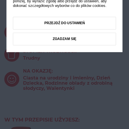
poniżej, by wyrazić zgodę albo przejdź do ustawień, aby
dokonać szczegółowych wyborów co do plików cookies.
Eklerki
PRZEJDŹ DO USTAWIEŃ
CZAS PRZYGOTOWANIA:
powyżej 45 minut
ZGADZAM SIĘ
STOPIEŃ TRUDNOŚCI:
Trudny
NA OKAZJĘ:
Ciasta na urodziny i imieniny, Dzień
Dziecka, Rodzinne obiady z odrobiną
słodyczy, Walentynki
W TYM PRZEPISIE UŻYJESZ: