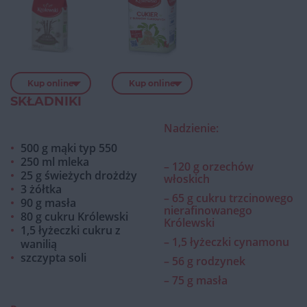
Kup online
Kup online
SKŁADNIKI
Nadzienie:
500 g mąki typ 550
250 ml mleka
– 120 g orzechów
25 g świeżych drożdży
włoskich
3 żółtka
– 65 g cukru trzcinowego
90 g masła
nierafinowanego
80 g cukru Królewski
Królewski
1,5 łyżeczki cukru z
– 1,5 łyżeczki cynamonu
wanilią
szczypta soli
– 56 g rodzynek
– 75 g masła