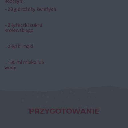
Rozczyn:
– 20 g drożdży świeżych
– 2 łyżeczki cukru
Królewskiego
– 2 łyżki mąki
– 100 ml mleka lub
wody
PRZYGOTOWANIE