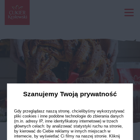
Szanujemy Twoją prywatność
Gdy przeglądasz naszą stronę, chcielibyśmy wykorzystywać
pliki cookies i inne podobne technologie do zbierania danych
(m.in. adresy IP, inne identyfikatory internetowe) w trzech
głównych celach: by analizować statystyki ruchu na stronie,
by kierować do Ciebie reklamy w innych miejscach w
internecie, by wyświetlać Ci filmy na naszej stronie. Kliknij