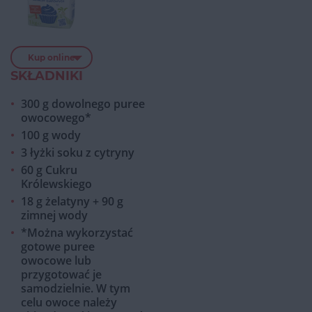
Kup online
SKŁADNIKI
300 g dowolnego puree
owocowego*
100 g wody
3 łyżki soku z cytryny
60 g Cukru
Królewskiego
18 g żelatyny + 90 g
zimnej wody
*Można wykorzystać
gotowe puree
owocowe lub
przygotować je
samodzielnie. W tym
celu owoce należy