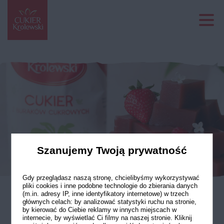
Szanujemy Twoją prywatność
Gdy przeglądasz naszą stronę, chcielibyśmy wykorzystywać
pliki cookies i inne podobne technologie do zbierania danych
(m.in. adresy IP, inne identyfikatory internetowe) w trzech
głównych celach: by analizować statystyki ruchu na stronie,
Domowe galaretki
by kierować do Ciebie reklamy w innych miejscach w
internecie, by wyświetlać Ci filmy na naszej stronie. Kliknij