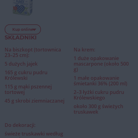
Kup online
SKŁADNIKI
Na biszkopt (tortownica
Na krem:
23–25 cm):
1 duże opakowanie
5 dużych jajek
mascarpone (około 500
g)
165 g cukru pudru
Królewski
1 małe opakowanie
śmietanki 36% (200 ml)
115 g mąki pszennej
tortowej
2–3 łyżki cukru pudru
Królewskiego
45 g skrobi ziemniaczanej
około 300 g świeżych
truskawek
Do dekoracji:
świeże truskawki według