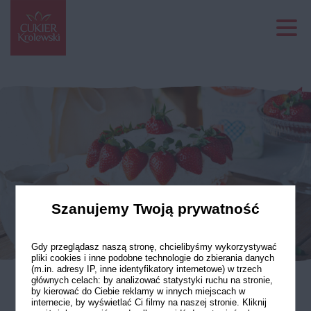
Szanujemy Twoją prywatność
Gdy przeglądasz naszą stronę, chcielibyśmy wykorzystywać
pliki cookies i inne podobne technologie do zbierania danych
(m.in. adresy IP, inne identyfikatory internetowe) w trzech
głównych celach: by analizować statystyki ruchu na stronie,
by kierować do Ciebie reklamy w innych miejscach w
Ciasto z truskawkami
internecie, by wyświetlać Ci filmy na naszej stronie. Kliknij