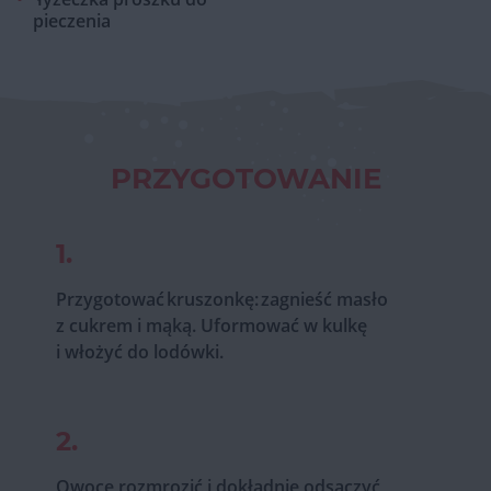
pieczenia
PRZYGOTOWANIE
1.
Przygotować kruszonkę: zagnieść masło
z cukrem i mąką. Uformować w kulkę
i włożyć do lodówki.
2.
Owoce rozmrozić i dokładnie odsączyć