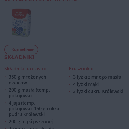
Kup online
SKŁADNIKI
Składniki na ciasto:
Kruszonka:
350 g mrożonych
3 łyżki zimnego masła
owoców
4 łyżki mąki
200 g masła (temp.
3 łyżki cukru Królewski
pokojowa)
4 jaja (temp.
pokojowa)
150 g cukru
pudru Królewski
200 g mąki pszennej
łyżeczka proszku do