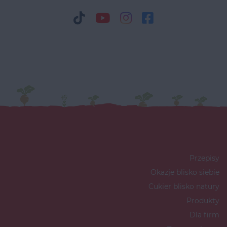
Przepisy
Okazje blisko siebie
Cukier blisko natury
Produkty
Dla firm