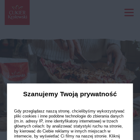
Szanujemy Twoją prywatność
Gdy przeglądasz naszą stronę, chcielibyśmy wykorzystywać
pliki cookies i inne podobne technologie do zbierania danych
(m.in. adresy IP, inne identyfikatory internetowe) w trzech
głównych celach: by analizować statystyki ruchu na stronie,
by kierować do Ciebie reklamy w innych miejscach w
internecie, by wyświetlać Ci filmy na naszej stronie. Kliknij