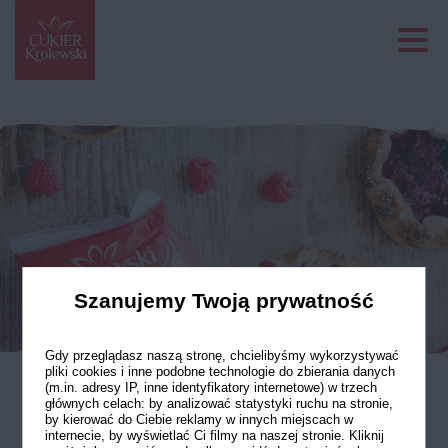
Szanujemy Twoją prywatność
Gdy przeglądasz naszą stronę, chcielibyśmy wykorzystywać
pliki cookies i inne podobne technologie do zbierania danych
(m.in. adresy IP, inne identyfikatory internetowe) w trzech
głównych celach: by analizować statystyki ruchu na stronie,
Ciasto listkujące
by kierować do Ciebie reklamy w innych miejscach w
internecie, by wyświetlać Ci filmy na naszej stronie. Kliknij