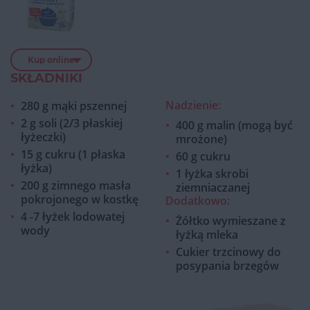
Kup online
SKŁADNIKI
Nadzienie:
280 g mąki pszennej
2 g soli (2/3 płaskiej
400 g malin (mogą być
łyżeczki)
mrożone)
15 g cukru (1 płaska
60 g cukru
łyżka)
1 łyżka skrobi
200 g zimnego masła
ziemniaczanej
pokrojonego w kostkę
Dodatkowo:
4 -7 łyżek lodowatej
Żółtko wymieszane z
wody
łyżką mleka
Cukier trzcinowy do
posypania brzegów