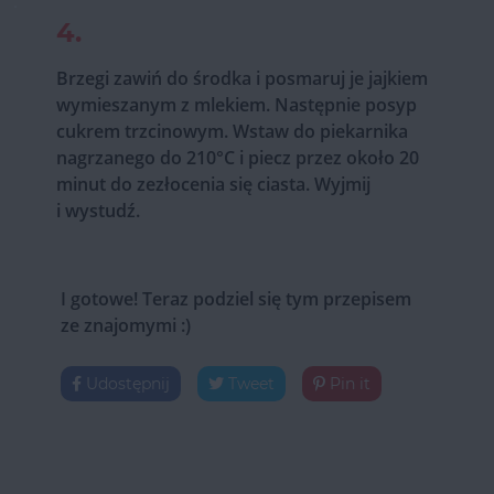
4.
Brzegi zawiń do środka i posmaruj je jajkiem
wymieszanym z mlekiem. Następnie posyp
cukrem trzcinowym. Wstaw do piekarnika
nagrzanego do 210°C i piecz przez około 20
minut do zezłocenia się ciasta. Wyjmij
i wystudź.
I gotowe! Teraz podziel się tym przepisem
ze znajomymi :)
Udostępnij
Tweet
Pin it