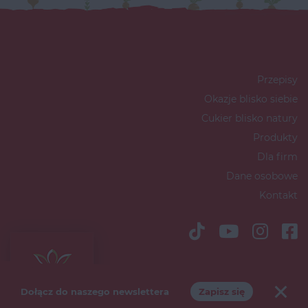
Przepisy
Okazje blisko siebie
Cukier blisko natury
Produkty
Dla firm
Dane osobowe
Kontakt
Copyright © 2026 Südzucker Polska
S.A
Dołącz do naszego newslettera
Zapisz się
Polityka marketingowa
Polityka prywatności