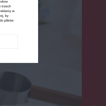
odobne
w trzech
 reklamy w
ej, by
do plików