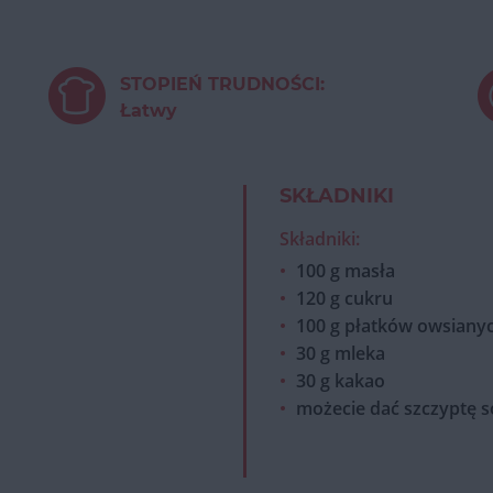
STOPIEŃ TRUDNOŚCI:
Łatwy
SKŁADNIKI
Składniki:
100 g masła
120 g cukru
100 g płatków owsiany
30 g mleka
30 g kakao
możecie dać szczyptę so