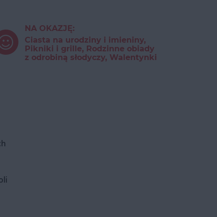
NA OKAZJĘ:
Ciasta na urodziny i imieniny,
Pikniki i grille, Rodzinne obiady
z odrobiną słodyczy, Walentynki
ch
li