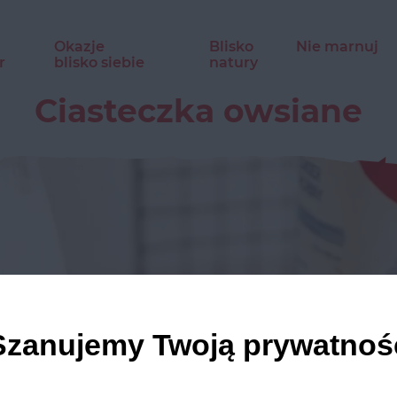
Okazje
Blisko
Nie marnuj
r
blisko siebie
natury
Ciasteczka owsiane
Szanujemy Twoją prywatnoś