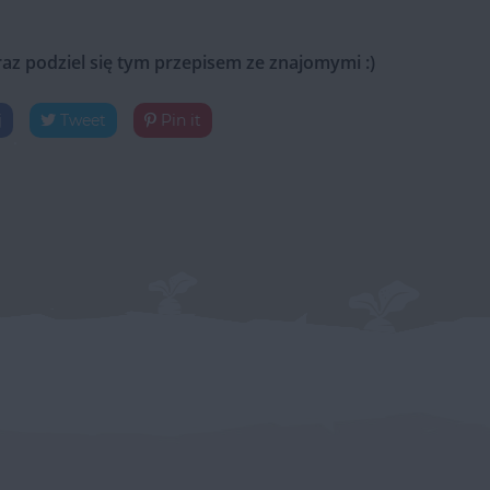
raz podziel się tym przepisem ze znajomymi :)
j
Tweet
Pin it