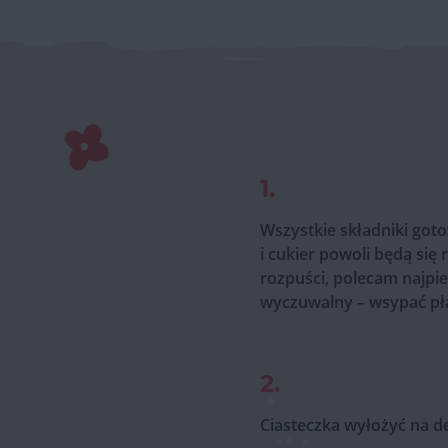
1.
Wszystkie składniki goto
i cukier powoli będą się
rozpuści, polecam najpie
wyczuwalny – wsypać pła
2.
Ciasteczka wyłożyć na d