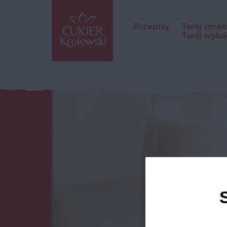
Przepisy
Twój smak
Twój wybó