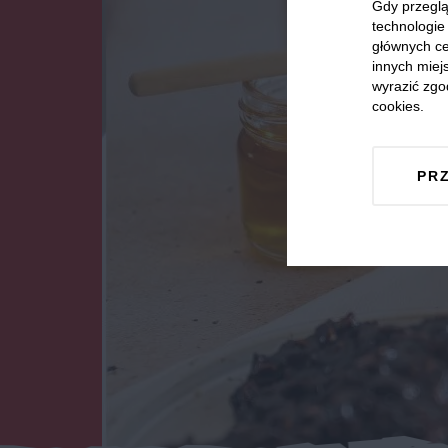
Gdy przeglą
technologie 
głównych ce
innych miejs
wyrazić zgo
cookies.
PR