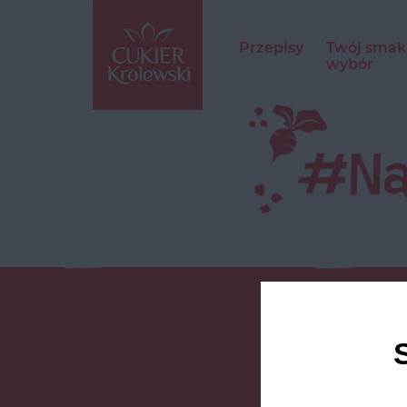
Przepisy
Twój smak
wybór