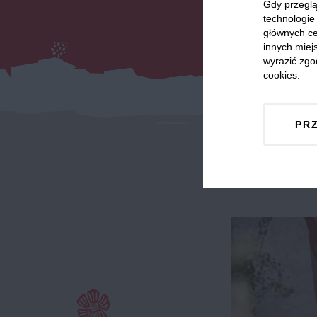
Gdy przeglą
technologie 
głównych ce
innych miejs
wyrazić zgo
cookies.
PR