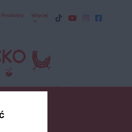
Produkty
Więcej
k
ć