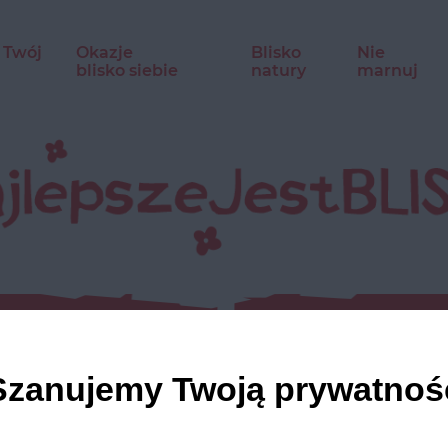
 Twój
Okazje
Blisko
Nie
blisko siebie
natury
marnuj
naglowe
Szanujemy Twoją prywatnoś
tresc