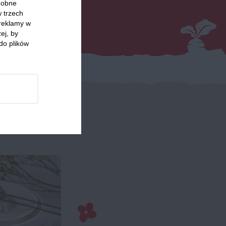
odobne
w trzech
 reklamy w
ej, by
do plików