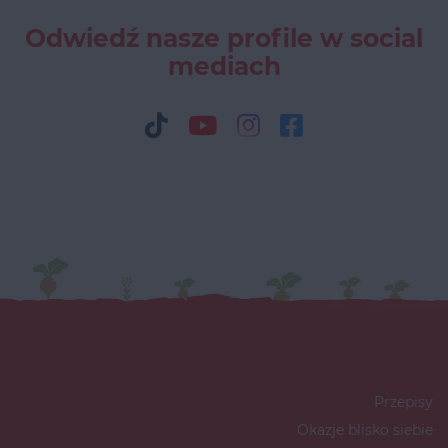
Odwiedź nasze profile w social
mediach
Przepisy
Okazje blisko siebie