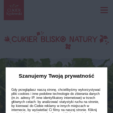
Szanujemy Twoją prywatność
Gdy przeglądasz naszą stronę, chcielibyśmy wykorzystywać
pliki cookies i inne podobne technologie do zbierania danych
(m.in. adresy IP, inne identyfikatory internetowe) w trzech
głównych celach: by analizować statystyki ruchu na stronie,
by kierować do Ciebie reklamy w innych miejscach w
internecie, by wyświetlać Ci filmy na naszej stronie. Kliknij