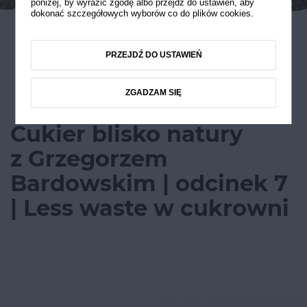
poniżej, by wyrazić zgodę albo przejdź do ustawień, aby
dokonać szczegółowych wyborów co do plików cookies.
PRZEJDŹ DO USTAWIEŃ
ZGADZAM SIĘ
Cukier blisko natury
z Grzegorzem
Bardowskim | odcinek 7
| Less waste w cukrowni