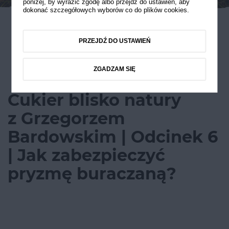
poniżej, by wyrazić zgodę albo przejdź do ustawień, aby
dokonać szczegółowych wyborów co do plików cookies.
PRZEJDŹ DO USTAWIEŃ
ZGADZAM SIĘ
Cukier blisko natury
z Grzegorzem
Bardowskim | Odcinek 6
| Jak zabezpieczyć
pryzmę buraczaną?