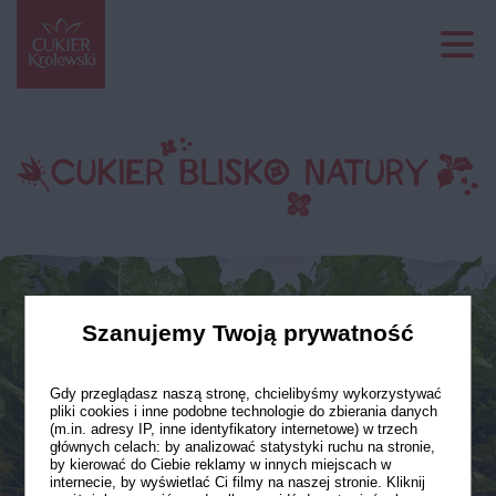
Szanujemy Twoją prywatność
Gdy przeglądasz naszą stronę, chcielibyśmy wykorzystywać
pliki cookies i inne podobne technologie do zbierania danych
(m.in. adresy IP, inne identyfikatory internetowe) w trzech
głównych celach: by analizować statystyki ruchu na stronie,
by kierować do Ciebie reklamy w innych miejscach w
internecie, by wyświetlać Ci filmy na naszej stronie. Kliknij