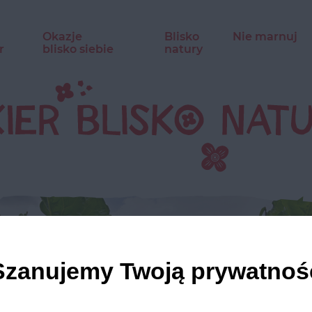
Okazje
Blisko
Nie marnuj
r
blisko siebie
natury
Szanujemy Twoją prywatnoś