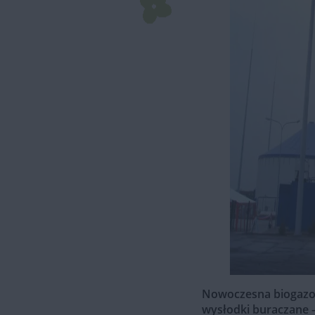
Nowoczesna biogazow
wysłodki buraczane
–