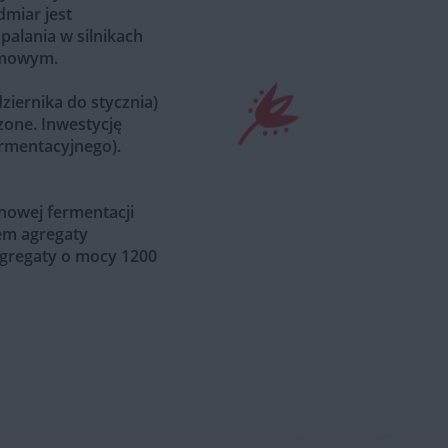
dmiar jest
palania w silnikach
zimowym.
iernika do stycznia)
zone. Inwestycję
rmentacyjnego).
enowej fermentacji
em agregaty
agregaty o mocy 1200