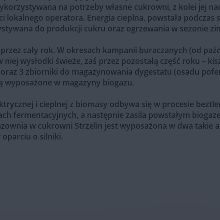
wykorzystywana na potrzeby własne cukrowni, z kolei jej na
i lokalnego operatora. Energia cieplna, powstała podczas s
zystywana do produkcji cukru oraz ogrzewania w sezonie 
 przez
cały rok
. W okresach kampanii buraczanych (od paźdz
niej wysłodki świeże, zaś przez pozostałą część roku – kis
 oraz 3 zbiorniki do magazynowania dygestatu (osadu pofe
 są wyposażone w magazyny biogazu.
ktrycznej i cieplnej z biomasy odbywa się w procesie beztl
h fermentacyjnych, a następnie zasila powstałym biogaz
azownia w cukrowni Strzelin jest wyposażona w dwa takie 
 oparciu o silniki.