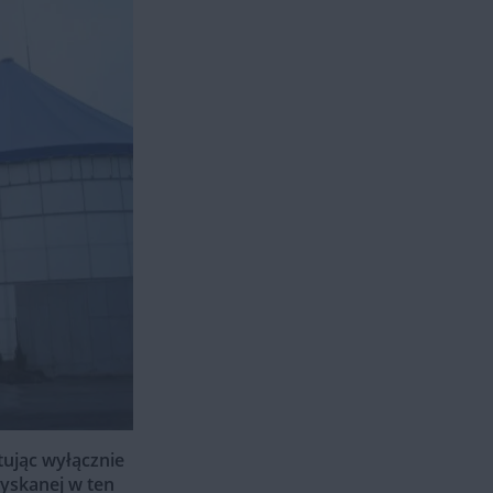
tując
wyłącznie
yskanej w ten