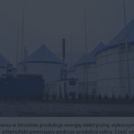
nia w Strzelinie
produkuje energię elektryczną, wykorzys
 półprodukt powstający podczas produkcji cukru. Część uz