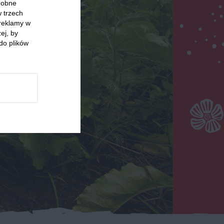
odobne
w trzech
 reklamy w
ej, by
do plików