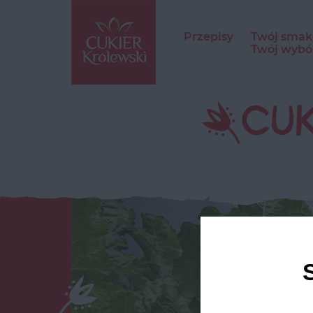
Przepisy
Twój smak
Twój wybó