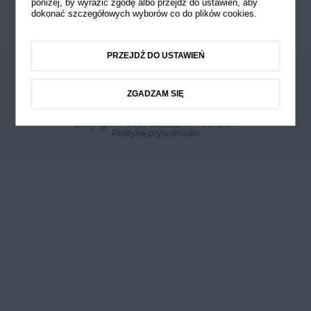
poniżej, by wyrazić zgodę albo przejdź do ustawień, aby
dokonać szczegółowych wyborów co do plików cookies.
PRZEJDŹ DO USTAWIEŃ
ZGADZAM SIĘ
Copyright © 2026 Südzucker Polska S.A
Polityka prywatności