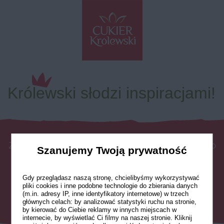
Królewski słodzi inspiracjami!
Zapisz się do newslettera Cukru Królewskiego
Szanujemy Twoją prywatność
i bądź
na bieżąco z pysznymi inspiracjami, nowymi
Gdy przeglądasz naszą stronę, chcielibyśmy wykorzystywać
przepisami i słodkimi trendami.
pliki cookies i inne podobne technologie do zbierania danych
(m.in. adresy IP, inne identyfikatory internetowe) w trzech
Dołącz teraz!
głównych celach: by analizować statystyki ruchu na stronie,
by kierować do Ciebie reklamy w innych miejscach w
internecie, by wyświetlać Ci filmy na naszej stronie. Kliknij